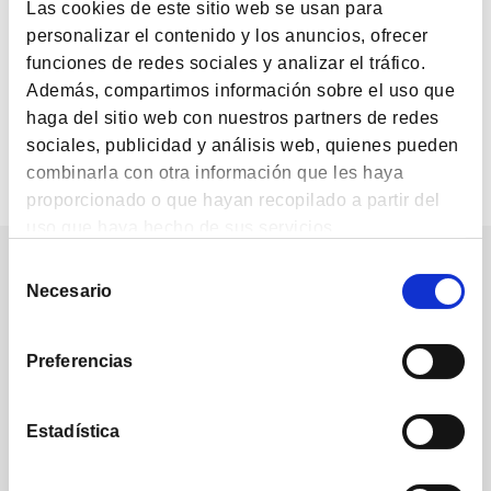
BLOG
Las cookies de este sitio web se usan para
Cómo nos ha afectado la pandemia como
personalizar el contenido y los anuncios, ofrecer
inversores
funciones de redes sociales y analizar el tráfico.
Además, compartimos información sobre el uso que
haga del sitio web con nuestros partners de redes
sociales, publicidad y análisis web, quienes pueden
1
2
3
combinarla con otra información que les haya
proporcionado o que hayan recopilado a partir del
uso que haya hecho de sus servicios.
Nuestra comunidad
Selección
Necesario
de
consentimiento
Preferencias
Estadística
1.224
1.732