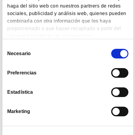
haga del sitio web con nuestros partners de redes
VIDEOS
sociales, publicidad y análisis web, quienes pueden
combinarla con otra información que les haya
David Abrams El inversor que triplicó al S&P 500
proporcionado o que hayan recopilado a partir del
durante 15 años
uso que haya hecho de sus servicios.
Selección
VIDEOS
Necesario
de
consentimiento
¿Somos ricos o pobres? La respuesta sorprende
Preferencias
COMENTARIO TRIMESTRAL
Estadística
Comentario Primer Semestre 2026
Marketing
VIDEOS
Evolución de los fondos de Cobas AM Primer Semestre
2026