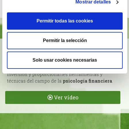
Mostrar detalles
Permitir todas las cookies
Permitir la selección
BrainVestor: Psicología financiera
Solo usar cookies necesarias
App gratuita
que tiene como finalidad
acompañar
a los inversores
en sus distintas etapas de
inversión y proporcionarles herramientas y
técnicas del campo de la
psicología financiera
.
Ver vídeo