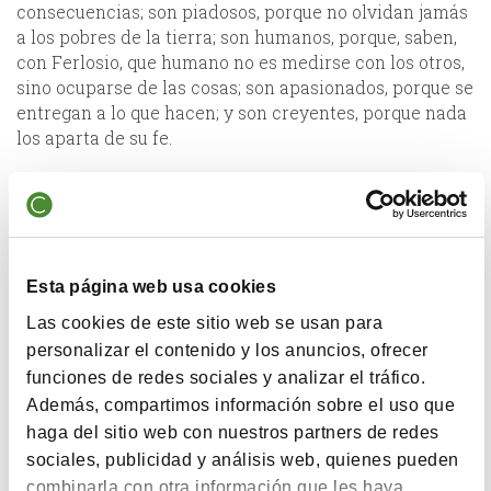
consecuencias; son piadosos, porque no olvidan jamás
a los pobres de la tierra; son humanos, porque, saben,
con Ferlosio, que humano no es medirse con los otros,
sino ocuparse de las cosas; son apasionados, porque se
entregan a lo que hacen; y son creyentes, porque nada
los aparta de su fe.
En este mundo ya ingrávido por abandono, ellos son
seres antiguos, de otro tiempo, seres pacientes, lentos
y fieles a la vida, que es paciente, lenta y fiel. Han
Esta página web usa cookies
pasado diez años. Su fe radical en la vida les ha dado
una vez más la razón. Esto significa que mientras
Las cookies de este sitio web se usan para
perseveremos en esa fidelidad y en esa fe del corazón
personalizar el contenido y los anuncios, ofrecer
antigua, analógica y sencillísima, la vida –con su
funciones de redes sociales y analizar el tráfico.
razón, con su verdad- no nos abandonará nunca, ni
Además, compartimos información sobre el uso que
siquiera en los días más difíciles. Qué alegría.
haga del sitio web con nuestros partners de redes
sociales, publicidad y análisis web, quienes pueden
combinarla con otra información que les haya