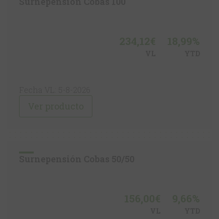
Surnepensión Cobas 100
234,12€
18,99%
VL
YTD
Fecha VL: 5-8-2026
Ver producto
Surnepensión Cobas 50/50
156,00€
9,66%
VL
YTD