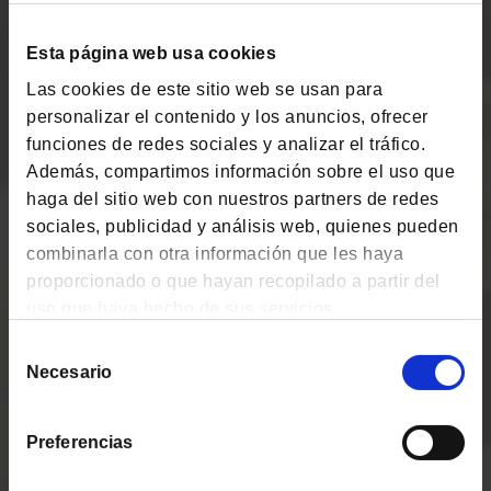
Esta página web usa cookies
¿Quiere más información?
Las cookies de este sitio web se usan para
Déjenos sus datos y nuestro equipo de Relación con
personalizar el contenido y los anuncios, ofrecer
Inversores contactará con usted. En Cobas Asset
funciones de redes sociales y analizar el tráfico.
Management trataremos sus datos personales con el
Además, compartimos información sobre el uso que
¿Conoces las apps
fin de atender su consulta y ponernos en contacto con
haga del sitio web con nuestros partners de redes
usted. Puede ejercer sus derechos de acceso,
gratuitas de Cobas AM?
sociales, publicidad y análisis web, quienes pueden
rectificación, supresión, oposición, limitación del
combinarla con otra información que les haya
tratamiento y portabilidad escribiéndonos a
Cobas AM
proporcionado o que hayan recopilado a partir del
protecciondedatos@cobasam.com. Mas información
Consulta tu cartera y opera
uso que haya hecho de sus servicios.
en la
Política de Privacidad
cómodamente desde tu móvil.
Selección
Necesario
Nombre
de
Cobas PLUS
consentimiento
Convierte tus compras online
Preferencias
en ahorro para tu plan de
Correo electrónico
pensiones.