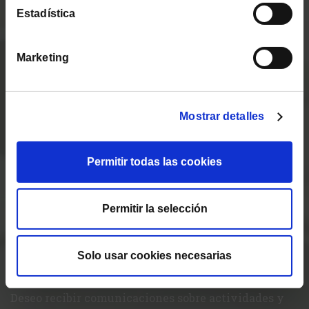
Estadística
BrainVestor
Teléfono
Aprende a gestionar mejor tus
Marketing
emociones y decisiones
financieras.
Mostrar detalles
Asunto
MÁS INFORMACIÓN
Permitir todas las cookies
Mensaje
Permitir la selección
Solo usar cookies necesarias
Acepto la
Política de Privacidad
Deseo recibir comunicaciones sobre actividades y