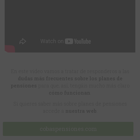
En este vídeo vamos a tratar de responderos a las
dudas más frecuentes sobre los planes de
pensiones
para que, así, tengáis mucho más claro
cómo funcionan
.
Si quieres saber más sobre planes de pensiones
accede a
nuestra web
:
cobaspensiones.com