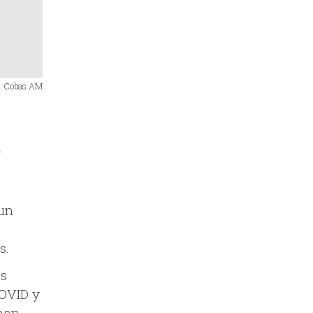
n: Cobas AM
r
 un
s.
os
COVID y
 han