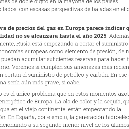
ones de doble dígito en la mayoría de los países
ollados, con escasas perspectivas de bajadas en el 
va de precios del gas en Europa parece indicar q
idad no se alcanzará hasta el año 2025
. Además
mente, Rusia está empezando a cortar el suministro
economías europeas como elemento de presión, de
 puedan acumular suficientes reservas para hacer f
ierno. Veremos si cumplen sus amenazas más recien
n cortan el suministro de petróleo y carbón. En ese 
ma sería aún más grave, si cabe.
o es el único problema que en estos momentos azot
energético de Europa. La ola de calor y la sequía, q
egua en el viejo continente, están empeorando la
ón. En España, por ejemplo, la generación hidroeléc
uncionando a su segundo menor nivel de los últimos