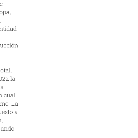
ue
opa,
n
ntidad
ducción
l
otal,
022 la
os
o cual
rno. La
uesto a
n,
asando