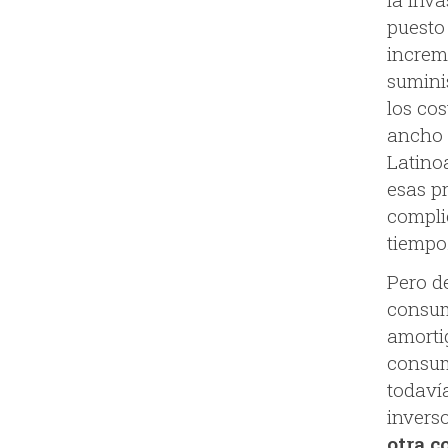
puesto 
increm
sumini
los co
ancho 
Latino
esas pr
compli
tiempo
Pero d
consum
amorti
consum
todaví
inverso
otra c