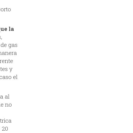
corto
ue la
,
 de gas
 manera
rente
tes y
caso el
a al
ue no
trica
 20