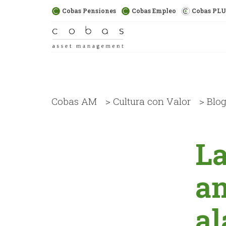
Cobas Pensiones
Cobas Empleo
Cobas PL
Cobas AM
>
Cultura con Valor
>
Blo
La
a
al