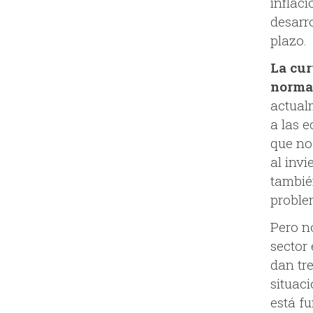
inflaci
desarr
plazo.
La cur
normal
actual
a las 
que no
al inv
tambié
proble
Pero n
sector 
dan tr
situaci
está f