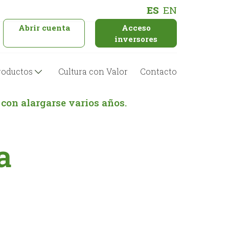
ES
EN
Abrir cuenta
Acceso
inversores
roductos
Cultura con Valor
Contacto
 con alargarse varios años.
a