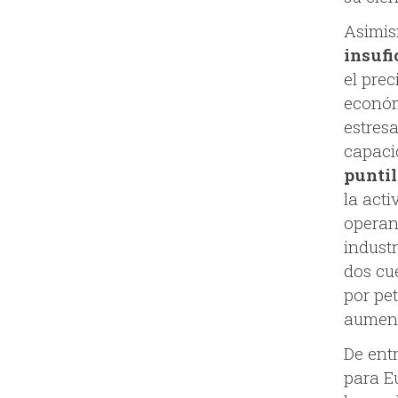
Asimi
insufi
el pre
económ
estres
capac
puntil
la acti
operan
industr
dos cue
por pe
aument
De ent
para Eu