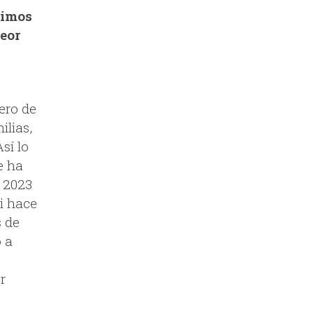
timos
peor
ero de
ilias,
sí lo
e ha
s 2023
i hace
s de
 a
r