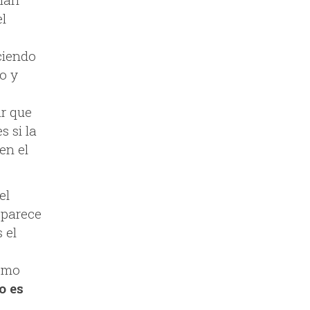
el
ciendo
o y
ar que
s si la
en el
el
 parece
 el
como
o es