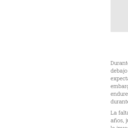
Durante
debajo
expecta
embarg
endurec
durant
La falt
años, 
la inv