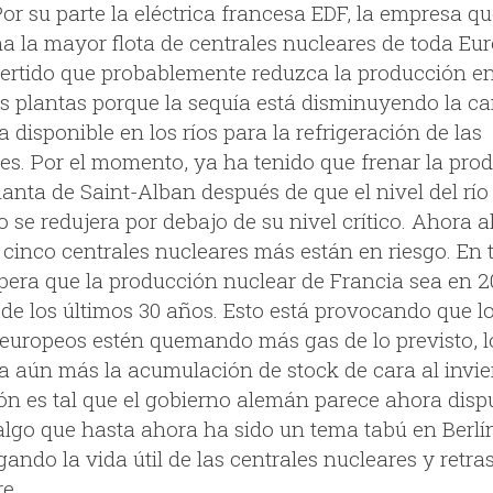
or su parte la eléctrica francesa EDF, la empresa q
na la mayor flota de centrales nucleares de toda Eur
ertido que probablemente reduzca la producción e
s plantas porque la sequía está disminuyendo la ca
 disponible en los ríos para la refrigeración de las
les. Por el momento, ya ha tenido que frenar la pro
lanta de Saint-Alban después de que el nivel del río
se redujera por debajo de su nivel crítico. Ahora a
cinco centrales nucleares más están en riesgo. En t
pera que la producción nuclear de Francia sea en 2
de los últimos 30 años. Esto está provocando que l
 europeos estén quemando más gas de lo previsto, l
lta aún más la acumulación de stock de cara al invie
ión es tal que el gobierno alemán parece ahora disp
algo que hasta ahora ha sido un tema tabú en Berlí
ando la vida útil de las centrales nucleares y retr
re.