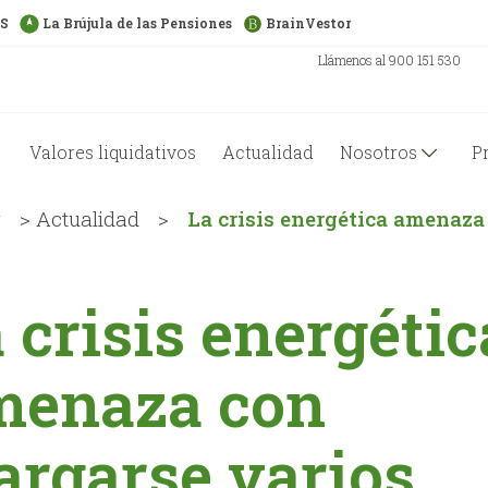
US
La Brújula de las Pensiones
BrainVestor
Llámenos al 900 151 530
Valores liquidativos
Actualidad
Nosotros
P
g
>
Actualidad
>
La crisis energética amenaza
 crisis energétic
menaza con
argarse varios