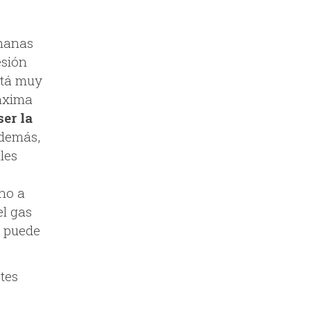
emanas
esión
stá muy
áxima
er la
Además,
les
ino a
el gas
d puede
tes