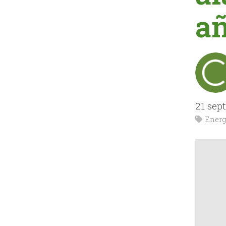
a
21 sep
Energ