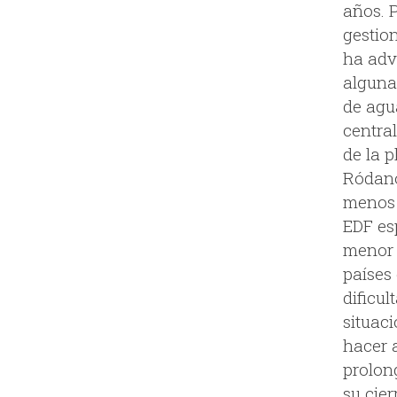
años. P
gestio
ha adv
alguna
de agua
centra
de la p
Ródano 
menos 
EDF es
menor 
países
dificu
situac
hacer 
prolong
su cier