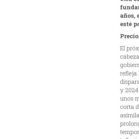
fundam
años, 
esté po
Precio
El pró
cabeza 
gobiern
refleja
dispara
y 2024
unos m
corta 
asimil
prolon
tempora