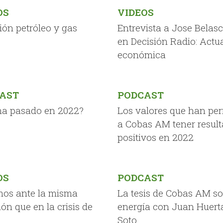
OS
VIDEOS
ión petróleo y gas
Entrevista a Jose Belas
en Decisión Radio: Actu
económica
AST
PODCAST
ha pasado en 2022?
Los valores que han per
a Cobas AM tener resul
positivos en 2022
OS
PODCAST
mos ante la misma
La tesis de Cobas AM so
ión que en la crisis de
energía con Juan Huert
Soto