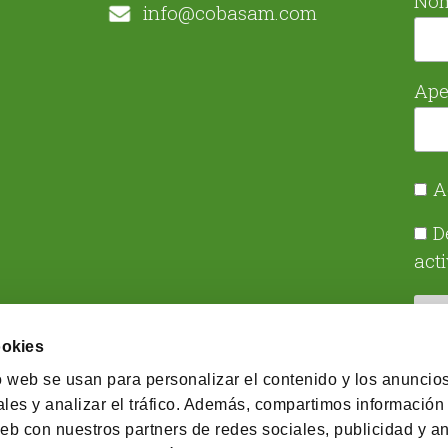
No
info@cobasam.com
Ape
A
D
act
ookies
o web se usan para personalizar el contenido y los anuncios
les y analizar el tráfico. Además, compartimos información
eb con nuestros partners de redes sociales, publicidad y an
© 2026 Cobas Asset Management SGIIC SA