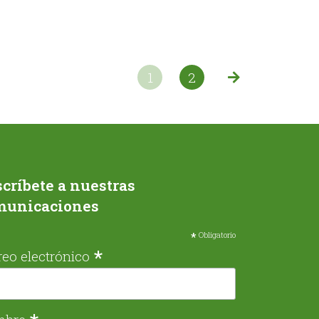
1
2
críbete a nuestras
municaciones
*
Obligatorio
*
reo electrónico