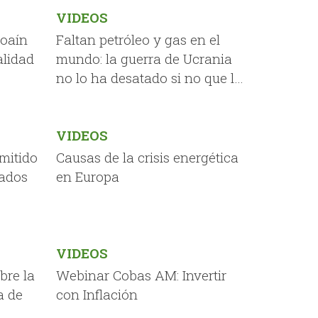
VIDEOS
coaín
Faltan petróleo y gas en el
alidad
mundo: la guerra de Ucrania
no lo ha desatado si no que lo
ha agravado
VIDEOS
mitido
Causas de la crisis energética
tados
en Europa
VIDEOS
bre la
Webinar Cobas AM: Invertir
a de
con Inflación