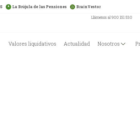
US
La Brújula de las Pensiones
BrainVestor
Llámenos al 900 151 530
Valores liquidativos
Actualidad
Nosotros
P