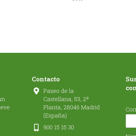
Contacto
Sus
co
Paseo de la
un
Castellana, 53, 2ª
ueve
Planta, 28046 Madrid
Cor
(España)
900 15 15 30