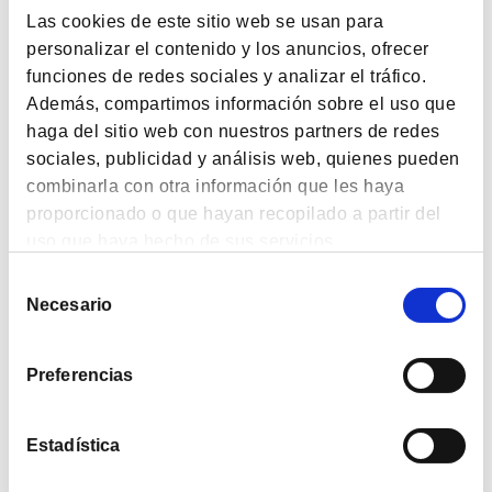
Las cookies de este sitio web se usan para
personalizar el contenido y los anuncios, ofrecer
PODCAST
funciones de redes sociales y analizar el tráfico.
Evolución de los fondos de Cobas AM 1er Semestre
Además, compartimos información sobre el uso que
2023
haga del sitio web con nuestros partners de redes
sociales, publicidad y análisis web, quienes pueden
combinarla con otra información que les haya
VIDEOS
proporcionado o que hayan recopilado a partir del
uso que haya hecho de sus servicios.
Webinar Cobas AM: Cobas frente a la inflación
Selección
Necesario
de
VIDEOS
consentimiento
Faltan petróleo y gas en el mundo: la guerra de
Preferencias
Ucrania no lo ha desatado si no que lo ha agravado
Estadística
1
2
3