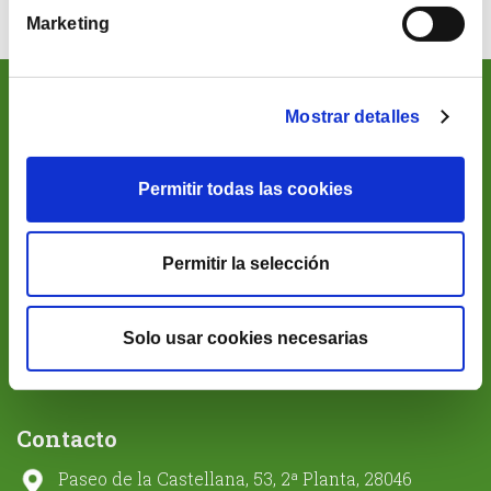
Marketing
Mostrar detalles
Sobre Cobas Asset Management SGIIC
Permitir todas las cookies
Es parte de
Santa Comba Gestión SL,
un proyecto de
holding familiar que promueve la libertad de las
personas a partir del conocimiento.
Permitir la selección
Para más información visite la web del grupo
Santa
Comba
www.santacombagestion.com
Solo usar cookies necesarias
Contacto
Paseo de la Castellana, 53, 2ª Planta, 28046