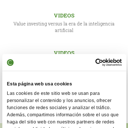
VIDEOS
Value investing versus la era de la inteligencia
artificial
VIDEOS
La evolución del sector tecnológico y las
oportunidades para el inversor
Esta página web usa cookies
VIDEOS
Las cookies de este sitio web se usan para
El mapa de la Inteligencia Artificial en Europa: ¿Por
personalizar el contenido y los anuncios, ofrecer
qué ASML y SAP marcan la pauta tecnológica?
funciones de redes sociales y analizar el tráfico.
Además, compartimos información sobre el uso que
haga del sitio web con nuestros partners de redes