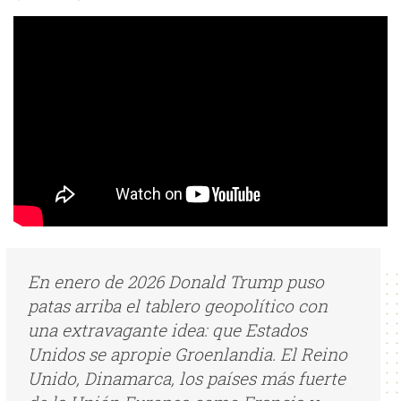
En enero de 2026 Donald Trump puso
patas arriba el tablero geopolítico con
una extravagante idea: que Estados
Unidos se apropie Groenlandia. El Reino
Unido, Dinamarca, los países más fuerte