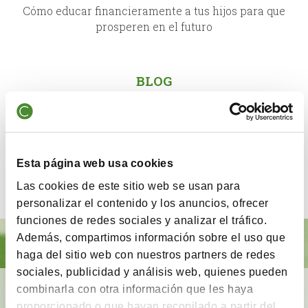
Cómo educar financieramente a tus hijos para que
prosperen en el futuro
BLOG
¿Y si el inversor más sesgado fueras tú?
VIDEOS
Esta página web usa cookies
21º Taller BrainVestor: Arquitectura del ahorro
Las cookies de este sitio web se usan para
personalizar el contenido y los anuncios, ofrecer
funciones de redes sociales y analizar el tráfico.
Además, compartimos información sobre el uso que
haga del sitio web con nuestros partners de redes
sociales, publicidad y análisis web, quienes pueden
combinarla con otra información que les haya
BrainVestor: Psicología financiera
proporcionado o que hayan recopilado a partir del