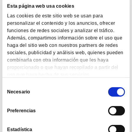
18º Taller BrainVestor: Comprar en rebajas: lo que
Esta página web usa cookies
las emociones hacen con tu dinero
Las cookies de este sitio web se usan para
personalizar el contenido y los anuncios, ofrecer
VIDEOS
funciones de redes sociales y analizar el tráfico.
Además, compartimos información sobre el uso que
17º Taller BrainVestor: Por qué tu cerebro decide
haga del sitio web con nuestros partners de redes
antes que tú
sociales, publicidad y análisis web, quienes pueden
combinarla con otra información que les haya
proporcionado o que hayan recopilado a partir del
VIDEOS
uso que haya hecho de sus servicios.
16º Taller BrainVestor: Mesa redonda jóvenes
inversores
Selección
Necesario
de
consentimiento
PODCAST
Preferencias
La IA y el mundo de la inversión: ¿herramienta o
sustituto para todo?
Estadística