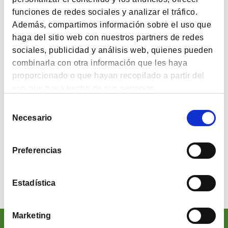
BLOG
funciones de redes sociales y analizar el tráfico.
Post desde Japón: Por qué invertimos en Asia
Además, compartimos información sobre el uso que
haga del sitio web con nuestros partners de redes
sociales, publicidad y análisis web, quienes pueden
BLOG
combinarla con otra información que les haya
proporcionado o que hayan recopilado a partir del
Pensamiento contrarian y evolución
uso que haya hecho de sus servicios.
Selección
BLOG
Necesario
de
consentimiento
Munger, la ventaja competitiva de Buffett
Preferencias
1
12
13
14
…
Estadística
Marketing