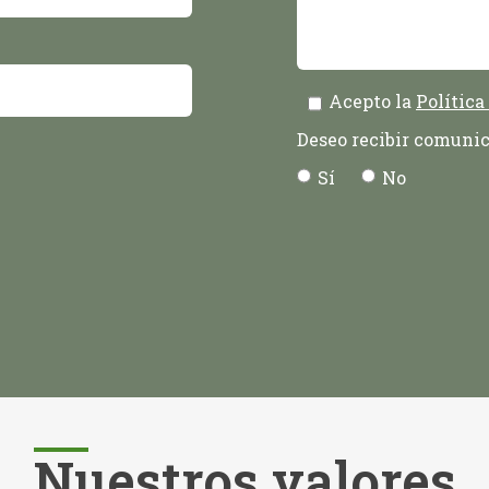
Acepto la
Política
Deseo recibir comunic
Sí
No
Nuestros valores