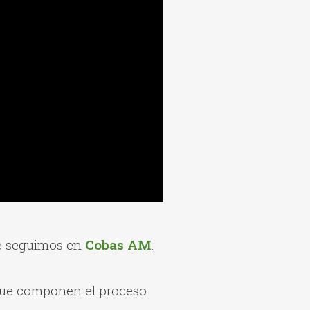
 seguimos en
Cobas AM
.
que componen el proceso