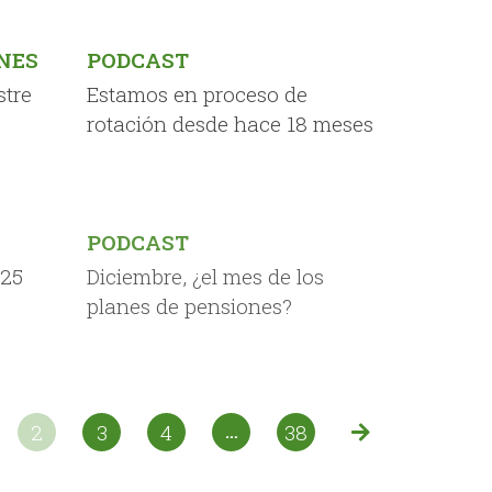
NES
PODCAST
stre
Estamos en proceso de
rotación desde hace 18 meses
PODCAST
025
Diciembre, ¿el mes de los
planes de pensiones?
2
3
4
38
…