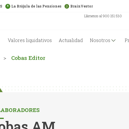
US
La Brújula de las Pensiones
BrainVestor
Llámenos al 900 151 530
Valores liquidativos
Actualidad
Nosotros
P
>
Cobas Editor
LABORADORES
obas AM