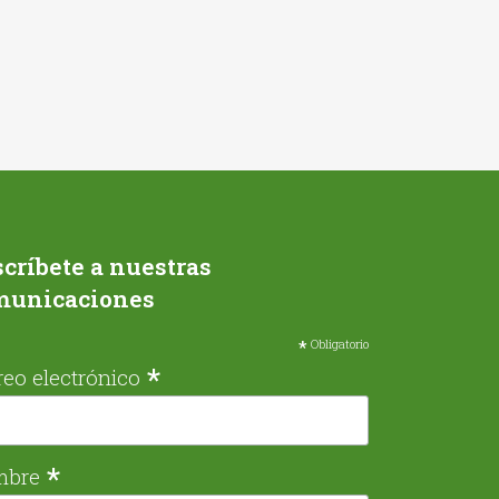
críbete a nuestras
municaciones
*
Obligatorio
*
reo electrónico
*
mbre