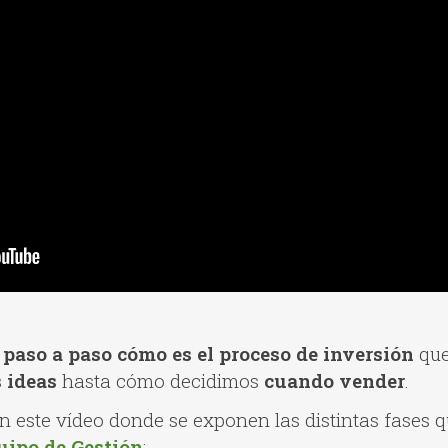
paso a paso cómo es el proceso de inversión
que
 ideas
hasta cómo decidimos
cuando vender
.
 este vídeo donde se exponen las distintas fases 
uipo de Gestión
: