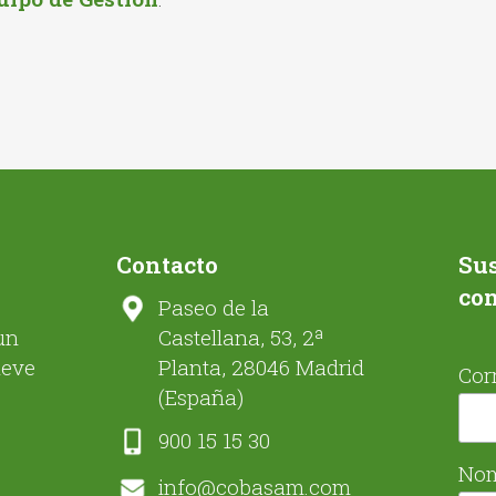
Contacto
Sus
co
Paseo de la
un
Castellana, 53, 2ª
ueve
Planta, 28046 Madrid
Cor
(España)
900 15 15 30
No
info@cobasam.com