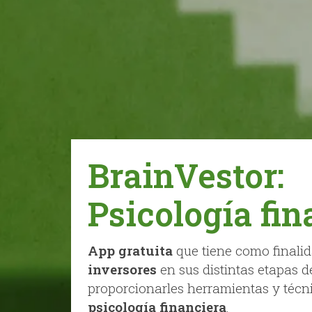
BrainVestor:
Psicología fin
App gratuita
que tiene como finali
inversores
en sus distintas etapas d
proporcionarles herramientas y técn
psicología financiera
.