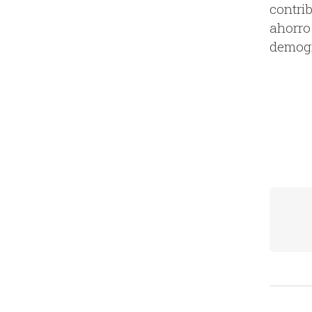
contrib
ahorro
demogr