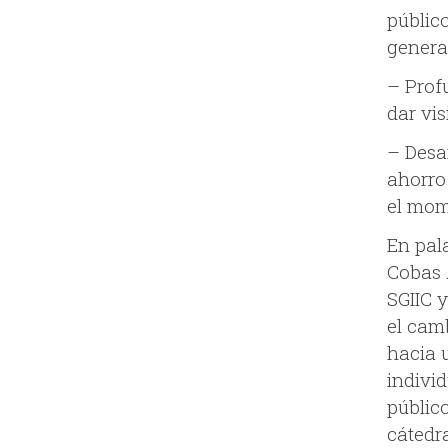
públic
genera
– Profu
dar vis
– Desa
ahorro
el mom
En pal
Cobas 
SGIIC 
el cam
hacia 
individ
públic
cátedr