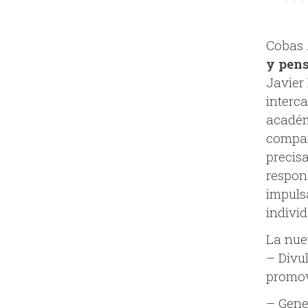
Cobas 
y pen
Javier
interc
académ
compar
precisa
respon
impuls
individ
La nue
– Divu
promov
– Gene