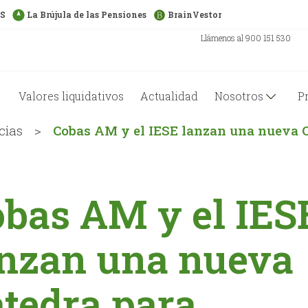
US
La Brújula de las Pensiones
BrainVestor
Llámenos al 900 151 530
Valores liquidativos
Actualidad
Nosotros
P
cias
>
Cobas AM y el IESE lanzan una nueva C
bas AM y el IES
nzan una nueva
tedra para