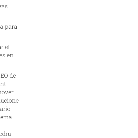
vas
ta para
r el
es en
CEO de
nt
mover
lucione
ario
stema
tedra