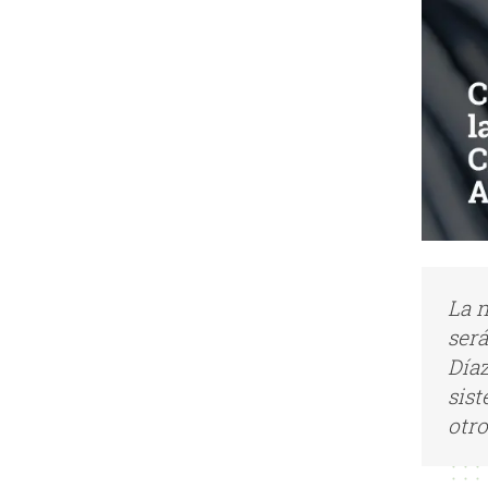
La 
será
Díaz
sis
otro