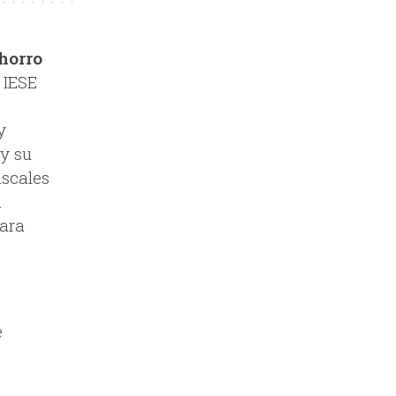
horro
 IESE
y
y su
iscales
a
para
e