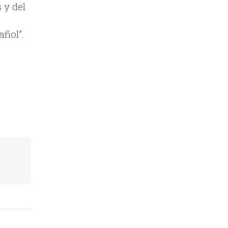
 y del
añol”.