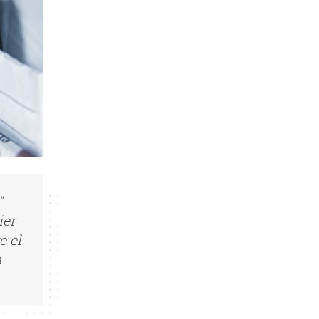
"
ier
e el
n