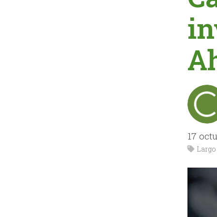
in
Ah
17 oct
Largo