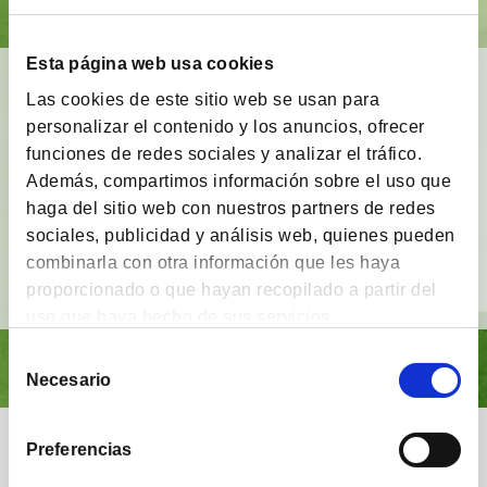
Esta página web usa cookies
BrainVestor: Psicología financiera
Las cookies de este sitio web se usan para
personalizar el contenido y los anuncios, ofrecer
App gratuita
que tiene como finalidad
acompañar
funciones de redes sociales y analizar el tráfico.
a los inversores
en sus distintas etapas de
inversión y proporcionarles herramientas y
Además, compartimos información sobre el uso que
técnicas del campo de la
psicología financiera
.
haga del sitio web con nuestros partners de redes
sociales, publicidad y análisis web, quienes pueden
combinarla con otra información que les haya
Ver vídeo
proporcionado o que hayan recopilado a partir del
uso que haya hecho de sus servicios.
Selección
Necesario
de
consentimiento
Nuestra comunidad
Preferencias