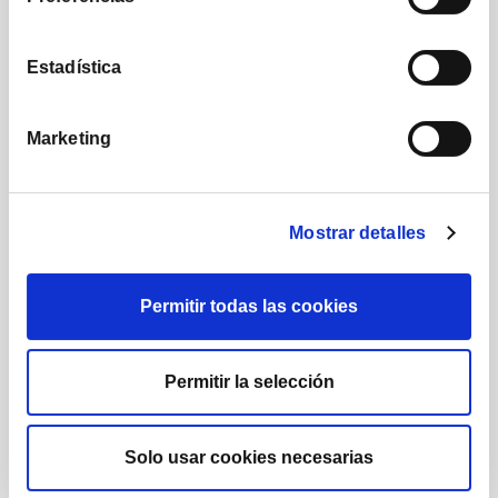
Nuestra comunidad
Estadística
Marketing
1.224
1.732
Mostrar detalles
Posts
Seguidores
Permitir todas las cookies
Permitir la selección
222.000
16.290
Solo usar cookies necesarias
Suscriptores
Seguidores