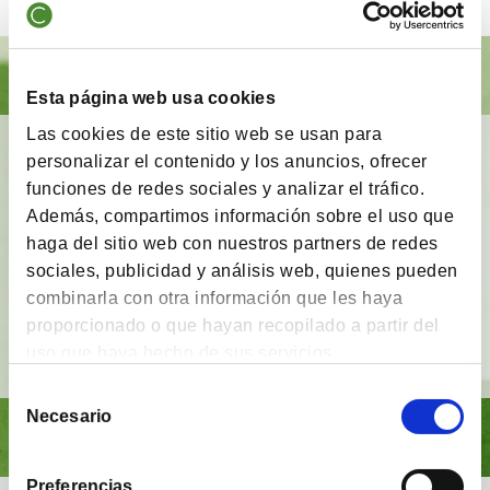
Esta página web usa cookies
Las cookies de este sitio web se usan para
BrainVestor: Psicología financiera
personalizar el contenido y los anuncios, ofrecer
funciones de redes sociales y analizar el tráfico.
App gratuita
que tiene como finalidad
acompañar
Además, compartimos información sobre el uso que
a los inversores
en sus distintas etapas de
haga del sitio web con nuestros partners de redes
inversión y proporcionarles herramientas y
sociales, publicidad y análisis web, quienes pueden
técnicas del campo de la
psicología financiera
.
combinarla con otra información que les haya
proporcionado o que hayan recopilado a partir del
Ver vídeo
uso que haya hecho de sus servicios.
Selección
Necesario
de
consentimiento
Preferencias