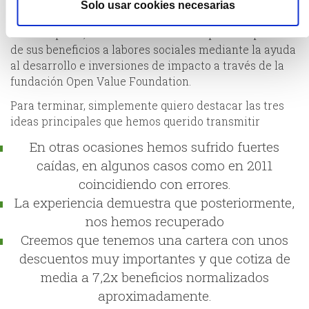
Solo usar cookies necesarias
¡esperemos que el año que viene ya sean 100.000!
Por otra parte, Cobas AM destina una parte importante
de sus beneficios a labores sociales mediante la ayuda
al desarrollo e inversiones de impacto a través de la
fundación Open Value Foundation.
Para terminar, simplemente quiero destacar las tres
ideas principales que hemos querido transmitir
En otras ocasiones hemos sufrido fuertes
caídas, en algunos casos como en 2011
coincidiendo con errores.
La experiencia demuestra que posteriormente,
nos hemos recuperado
Creemos que tenemos una cartera con unos
descuentos muy importantes y que cotiza de
media a 7,2x beneficios normalizados
aproximadamente.