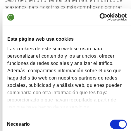
pesar de que como hemos comentado en multitud de
ocasiones, para nosotros es más complicado generar
valor en España y Portugal debido a los pocos valores
que componen ambas bolsas.
Otro cambio significativo que se ha producido en la
cartera ibérica es que hemos modificado el folleto del
Esta página web usa cookies
fondo para tener la capacidad de invertir en
Las cookies de este sitio web se usan para
compañías que tengan sus activos en España, aunque
personalizar el contenido y los anuncios, ofrecer
no coticen aquí.
funciones de redes sociales y analizar el tráfico.
En nuestra cartera de grandes compañías los datos
Además, compartimos información sobre el uso que
más significativos son el 83% de potencial de
haga del sitio web con nuestros partners de redes
revalorización que tiene el valor liquidativo actual y
sociales, publicidad y análisis web, quienes pueden
que tiene un PER de 8,7x.
combinarla con otra información que les haya
Nos ha sorprendido, incluso a nosotros mismos, poder
proporcionado o que hayan recopilado a partir del
encontrar empresas con tanto potencial de
uso que haya hecho de sus servicios.
revalorización para ser grandes compañías, ya que
cuanto más grande sean más difícil es encontrar
Selección
Necesario
diferencias entre precio y valor al ser seguidas por
de