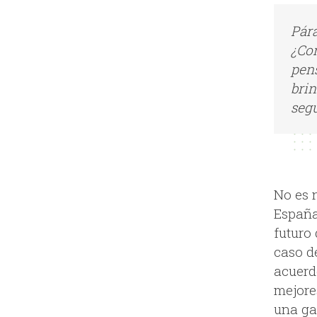
Pára
¿Con
pens
bri
segu
No es 
España
futuro
caso d
acuerd
mejore
una ga