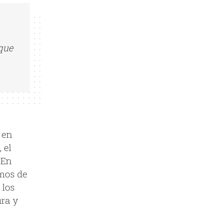
que
 en
 el
 En
amos de
 los
ura y