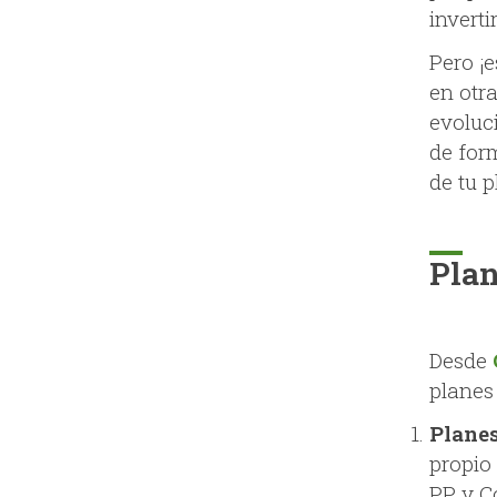
inverti
Pero ¡
en otr
evoluci
de for
de tu 
Plan
Desde
planes
Planes
propio
PP y C