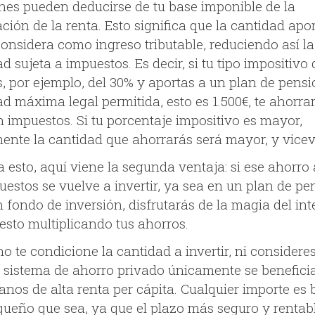
nes pueden deducirse de tu base imponible de la
ción de la renta. Esto significa que la cantidad apo
considera como ingreso tributable, reduciendo así la
d sujeta a impuestos. Es decir, si tu tipo impositivo 
s, por ejemplo, del 30% y aportas a un plan de pensi
d máxima legal permitida, esto es 1.500€, te ahorra
n impuestos. Si tu porcentaje impositivo es mayor,
ente la cantidad que ahorrarás será mayor, y vicev
 esto, aquí viene la segunda ventaja: si ese ahorro
uestos se vuelve a invertir, ya sea en un plan de pe
 fondo de inversión, disfrutarás de la magia del int
sto multiplicando tus ahorros.
o te condicione la cantidad a invertir, ni considere
e sistema de ahorro privado únicamente se benefici
anos de alta renta per cápita. Cualquier importe es 
queño que sea, ya que el plazo más seguro y rentab