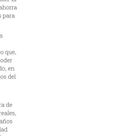
 ahorra
s para
es
o que,
poder
do, en
os del
ra de
reales,
 años
dad