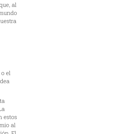
que, al
l mundo
uestra
o el
idea
ta
La
n estos
mio al
ión. El