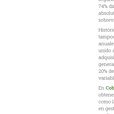
74% di
absolu
sobrev
Histór
tampoc
anuale
unido a
adquisi
genera
20% de
variabl
En
Co
obtener
como l
en ges