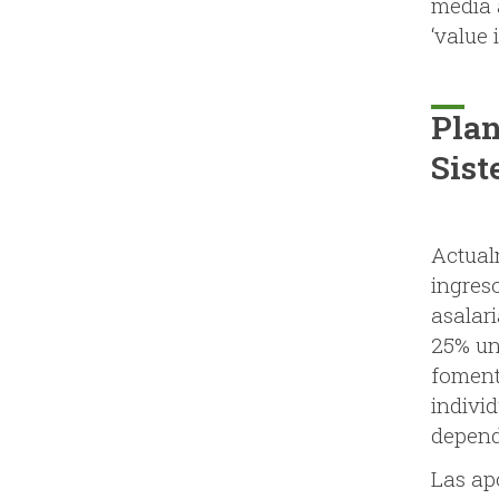
media 
‘value 
Plan
Sist
Actual
ingreso
asalar
25% un
foment
indivi
depend
Las ap