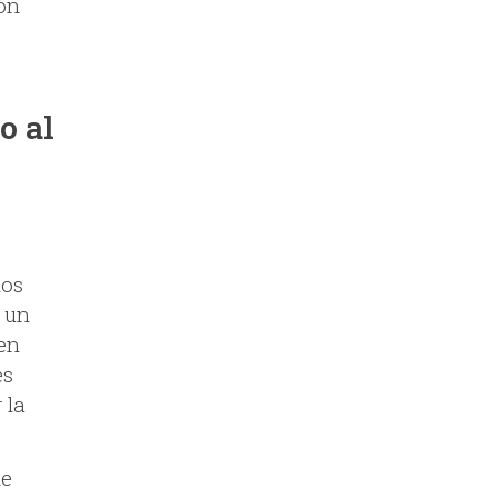
ión
o al
los
 un
 en
es
 la
de