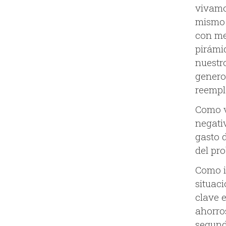
vivamo
mismo 
con me
pirámid
nuestr
genero
reempl
Como v
negati
gasto 
del pr
Como i
situac
clave e
ahorro
segund