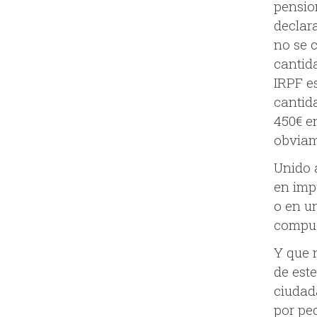
pensio
declara
no se 
cantida
IRPF e
cantida
450€ e
obviam
Unido a
en imp
o en un
compue
Y que n
de est
ciudad
por pe