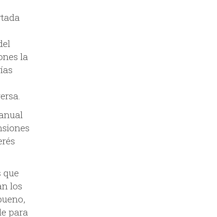
rtada
del
ones la
rías
ersa.
 anual
nsiones
erés
s que
an los
bueno,
le para