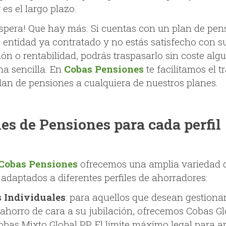
r es el largo plazo.
espera! Que hay más. Si cuentas con un plan de pen
a entidad ya contratado y no estás satisfecho con s
ón o rentabilidad, podrás traspasarlo sin coste alg
ma sencilla. En
Cobas Pensiones
te facilitamos el t
plan de pensiones a cualquiera de nuestros planes.
es de Pen
siones para cada perfil
Cobas Pensiones
ofrecemos una amplia variedad 
 adaptados a diferentes perfiles de ahorradores:
 Individuales
: para aquellos que desean gestiona
 ahorro de cara a su jubilación, ofrecemos Cobas Gl
obas Mixto Global PP. El límite máximo legal para a