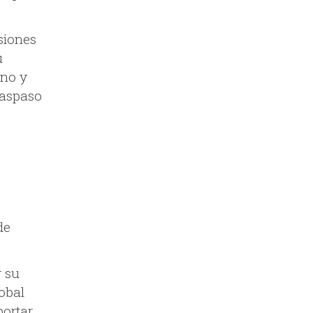
siones
u
uno y
raspaso
de
r su
obal
portar