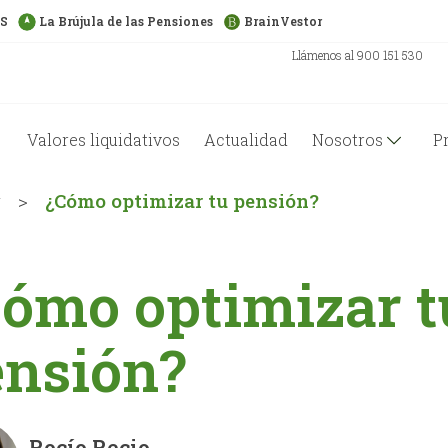
US
La Brújula de las Pensiones
BrainVestor
Llámenos al 900 151 530
Valores liquidativos
Actualidad
Nosotros
P
g
>
¿Cómo optimizar tu pensión?
ómo optimizar t
ensión?
Rocío Recio