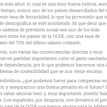
s más años, lo cual es una muy buena noticia, aun
tiempo, somos uno de los países desarrollados de
nor tasa de fecundidad, lo que ha provocado que n
e demográfica se esté invirtiendo. Ni qué decir que
o sistema de previsión social sea uno de los más
sos entre los países de la OCDE, con una tasa de
azo del 70% del último salario cotizado.
eis, son varias las consecuencias directas y muy
vas en partidas importantes como el gasto sanitario 
de dependencia, por lo que podemos hacernos una 
oblema de sostenibilidad que se nos viene encima…
ndividuos, ¿qué podemos hacer para compensar es
ión y asegurarnos una buena pensión en el futuro? 
s saber ahorrar bien y, muy importante, invertir bie
s. Los españoles, por desgracia, nos llevamos el pre
o país de la OCDE que menos ahorra para la jubilac