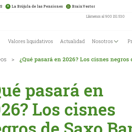
US
La Brújula de las Pensiones
BrainVestor
Llámenos al 900 151 530
Valores liquidativos
Actualidad
Nosotros
P
eos
>
¿Qué pasará en 2026? Los cisnes negros
ué pasará en
26? Los cisnes
gros de Saxo Ba