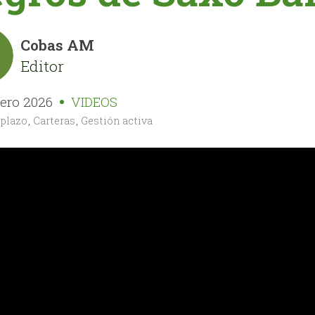
Cobas AM
Editor
rero 2026
VIDEOS
 plazo
,
Carteras
,
Gestión activa