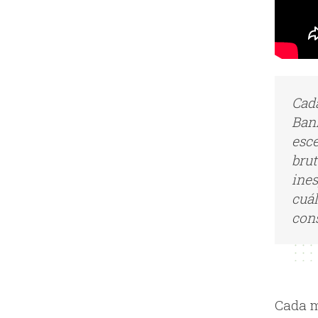
Cad
Bank
esc
brut
ine
cuál
cons
Cada m