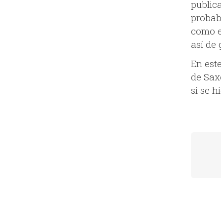
public
probab
como e
así de
En est
de Sax
si se h