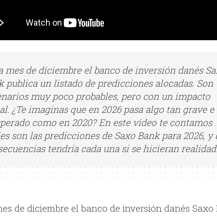
a mes de diciembre el banco de inversión danés S
 publica un listado de predicciones alocadas. Son
enarios muy poco probables, pero con un impacto
al. ¿Te imaginas que en 2026 pasa algo tan grave e
sperado como en 2020? En este vídeo te contamos
es son las predicciones de Saxo Bank para 2026, y
ecuencias tendría cada una si se hicieran realidad
es de diciembre el banco de inversión danés Saxo