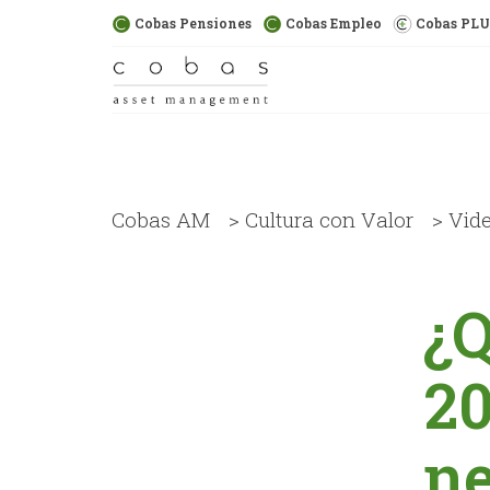
Cobas Pensiones
Cobas Empleo
Cobas PL
Cobas AM
>
Cultura con Valor
>
Vid
¿Q
20
ne