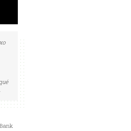
axo
 qué
.
 Bank