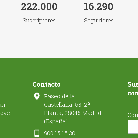
222.000
16.290
Suscriptores
Seguidores
Contacto
Sus
co
Paseo de la
un
Castellana, 53, 2ª
ueve
Planta, 28046 Madrid
Cor
(España)
900 15 15 30