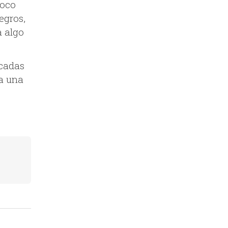
poco
egros,
a algo
ocadas
a una