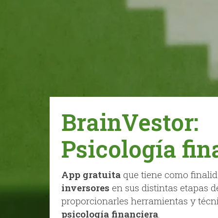
BrainVestor:
Psicología fin
App gratuita
que tiene como finali
inversores
en sus distintas etapas d
proporcionarles herramientas y técn
psicología financiera
.