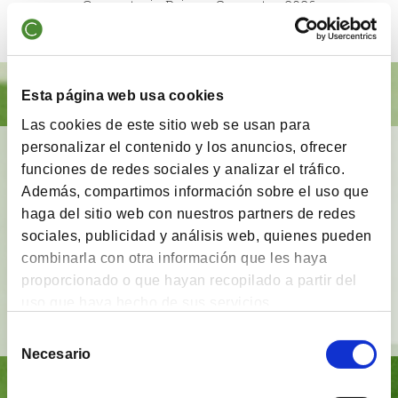
Comentario Primer Semestre 2026
Esta página web usa cookies
Las cookies de este sitio web se usan para
personalizar el contenido y los anuncios, ofrecer
BrainVestor: Psicología financiera
funciones de redes sociales y analizar el tráfico.
Además, compartimos información sobre el uso que
App gratuita
que tiene como finalidad
acompañar
haga del sitio web con nuestros partners de redes
a los inversores
en sus distintas etapas de
inversión y proporcionarles herramientas y
sociales, publicidad y análisis web, quienes pueden
técnicas del campo de la
psicología financiera
.
combinarla con otra información que les haya
proporcionado o que hayan recopilado a partir del
uso que haya hecho de sus servicios.
Ver vídeo
Selección
Necesario
de
consentimiento