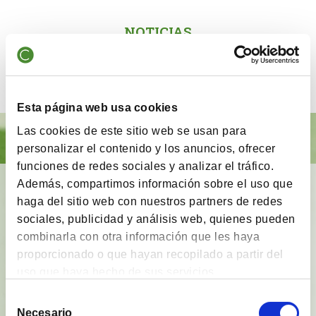
NOTICIAS
Los seguidores españoles de Buffett reivindican el
value investing
Esta página web usa cookies
Las cookies de este sitio web se usan para
personalizar el contenido y los anuncios, ofrecer
funciones de redes sociales y analizar el tráfico.
Además, compartimos información sobre el uso que
BrainVestor: Psicología financiera
haga del sitio web con nuestros partners de redes
App gratuita
que tiene como finalidad
acompañar
sociales, publicidad y análisis web, quienes pueden
a los inversores
en sus distintas etapas de
combinarla con otra información que les haya
inversión y proporcionarles herramientas y
proporcionado o que hayan recopilado a partir del
técnicas del campo de la
psicología financiera
.
uso que haya hecho de sus servicios.
Selección
Ver vídeo
Necesario
de