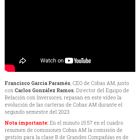
Francisco García Paramés
, CEO de Cobas AM, junto
con
Carlos González Ramos
, Director del Equipo de
Relación con Inversores, repasan en este vídeo la
evolución de las carteras de Cobas AM durante el
segundo semestre del 2023.
Nota importante:
En el minuto
15:57
en el cuadro
resumen de comisiones Cobas AM la comisión de
gestión para la clase B de Grandes Compañías es de