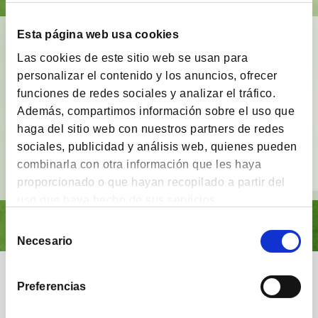
Esta página web usa cookies
BrainVestor: Psicología financiera
Las cookies de este sitio web se usan para
App gratuita
que tiene como finalidad
acompañar
personalizar el contenido y los anuncios, ofrecer
a los inversores
en sus distintas etapas de
funciones de redes sociales y analizar el tráfico.
inversión y proporcionarles herramientas y
Además, compartimos información sobre el uso que
técnicas del campo de la
psicología financiera
.
haga del sitio web con nuestros partners de redes
sociales, publicidad y análisis web, quienes pueden
Ver vídeo
combinarla con otra información que les haya
proporcionado o que hayan recopilado a partir del
uso que haya hecho de sus servicios.
Selección
Necesario
de
consentimiento
Nuestra comunidad
Preferencias