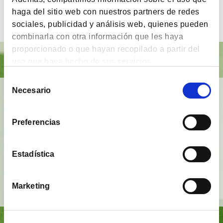
2026
haga del sitio web con nuestros partners de redes
sociales, publicidad y análisis web, quienes pueden
combinarla con otra información que les haya
proporcionado o que hayan recopilado a partir del
uso que haya hecho de sus servicios.
Selección
Necesario
de
BrainVestor: Psicología financiera
consentimiento
App gratuita
que tiene como finalidad
acompañar
Preferencias
a los inversores
en sus distintas etapas de
inversión y proporcionarles herramientas y
técnicas del campo de la
psicología financiera
.
Estadística
Ver vídeo
Marketing