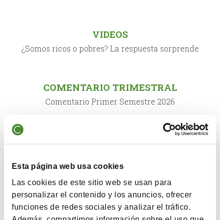
VIDEOS
¿Somos ricos o pobres? La respuesta sorprende
COMENTARIO TRIMESTRAL
Comentario Primer Semestre 2026
VIDEOS
Evolución de los fondos de Cobas AM Primer Semestre
2026
Esta página web usa cookies
Las cookies de este sitio web se usan para
personalizar el contenido y los anuncios, ofrecer
PODCAST
funciones de redes sociales y analizar el tráfico.
Evolución de los fondos Cobas AM Primer Semestre
Además, compartimos información sobre el uso que