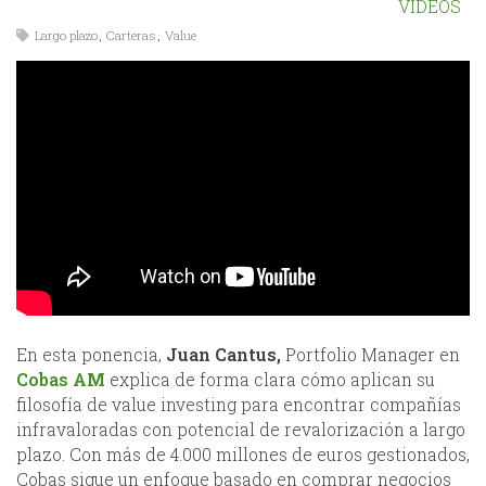
VIDEOS
Largo plazo
,
Carteras
,
Value
En esta ponencia,
Juan Cantus,
Portfolio Manager en
Cobas AM
explica de forma clara cómo aplican su
filosofía de value investing para encontrar compañías
infravaloradas con potencial de revalorización a largo
plazo. Con más de 4.000 millones de euros gestionados,
Cobas sigue un enfoque basado en comprar negocios