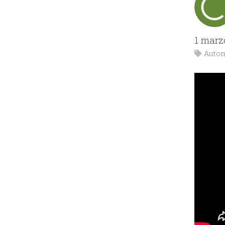
1 marz
Autom