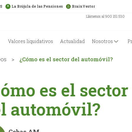
US
La Brújula de las Pensiones
BrainVestor
Llámenos al 900 151 530
Valores liquidativos
Actualidad
Nosotros
P
eos
>
¿Cómo es el sector del automóvil?
ómo es el sector
l automóvil?
Cobas AM