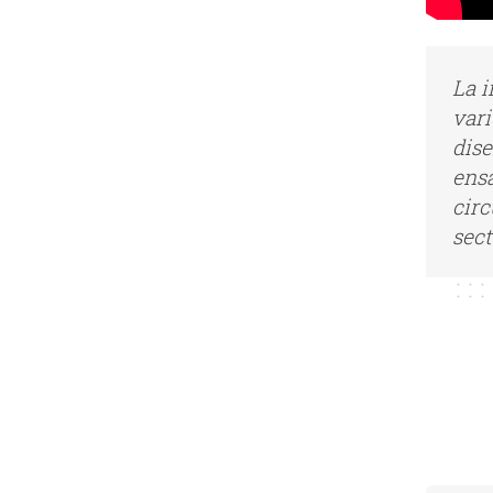
La i
vari
dise
ensa
circ
sect