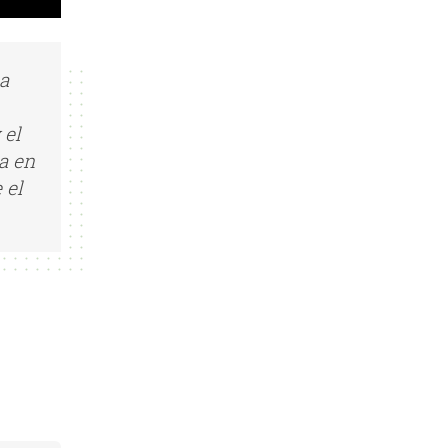
a
 el
a en
 el