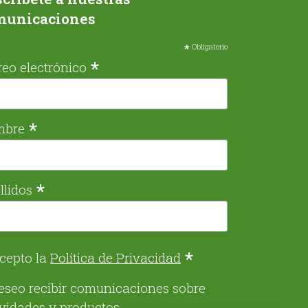
municaciones
*
Obligatorio
*
reo electrónico
*
mbre
*
llidos
*
cepto la
Política de Privacidad
eseo recibir comunicaciones sobre
ividades y productos