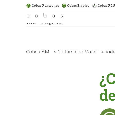
Cobas Pensiones
Cobas Empleo
Cobas PL
Cobas AM
>
Cultura con Valor
>
Vid
¿C
de