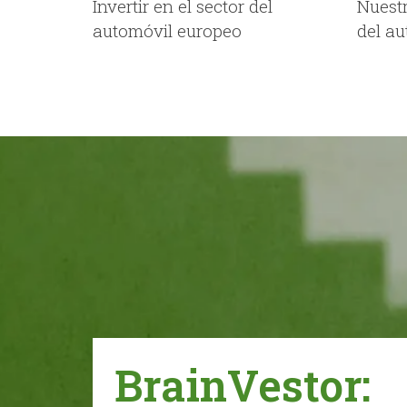
Invertir en el sector del
Nuestr
automóvil europeo
del au
BrainVestor: