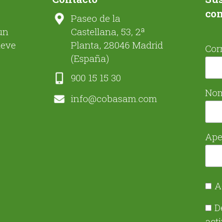
co
Paseo de la
un
Castellana, 53, 2ª
ueve
Planta, 28046 Madrid
Cor
(España)
900 15 15 30
No
info@cobasam.com
Ape
A
D
act