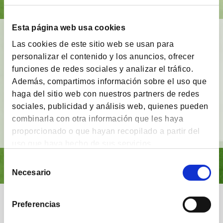
Esta página web usa cookies
BrainVestor: Psicología financiera
Las cookies de este sitio web se usan para
personalizar el contenido y los anuncios, ofrecer
App gratuita
que tiene como finalidad
acompañar
a los inversores
en sus distintas etapas de
funciones de redes sociales y analizar el tráfico.
inversión y proporcionarles herramientas y
Además, compartimos información sobre el uso que
técnicas del campo de la
psicología financiera
.
haga del sitio web con nuestros partners de redes
sociales, publicidad y análisis web, quienes pueden
combinarla con otra información que les haya
Ver vídeo
proporcionado o que hayan recopilado a partir del
uso que haya hecho de sus servicios.
Selección
Necesario
de
consentimiento
Nuestra comunidad
Preferencias