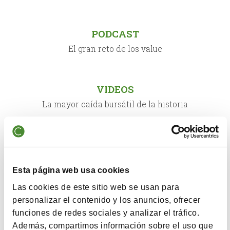
PODCAST
El gran reto de los value
VIDEOS
La mayor caída bursátil de la historia
NEWSLETTER
Newsletter Abril 2025
Esta página web usa cookies
Las cookies de este sitio web se usan para
PODCAST
personalizar el contenido y los anuncios, ofrecer
funciones de redes sociales y analizar el tráfico.
El inversor tiene que ser consciente de que las reglas
Además, compartimos información sobre el uso que
del juego han cambiado