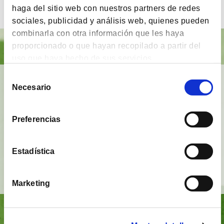
haga del sitio web con nuestros partners de redes
sociales, publicidad y análisis web, quienes pueden
combinarla con otra información que les haya
proporcionado o que hayan recopilado a partir del
uso que haya hecho de sus servicios.
Selección
BrainVestor: Psicología financiera
Necesario
de
consentimiento
App gratuita
que tiene como finalidad
acompañar
a los inversores
en sus distintas etapas de
Preferencias
inversión y proporcionarles herramientas y
técnicas del campo de la
psicología financiera
.
Estadística
Ver vídeo
Marketing