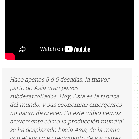
Hace apenas 5 ó 6 décadas, la mayor
parte de Asia eran países
subdesarrollados. Hoy, Asia es la fábrica
del mundo, y sus economías emergentes
no paran de crecer. En este vídeo vemos
brevemente cómo la producción mundial
se ha desplazado hacia Asia, de la mano
con el enorme crecimiento de los países