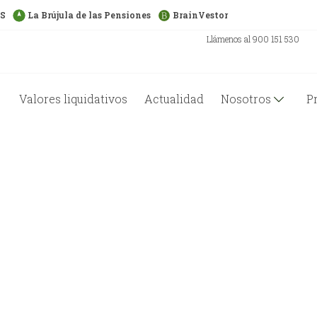
US
La Brújula de las Pensiones
BrainVestor
Llámenos al 900 151 530
Valores liquidativos
Actualidad
Nosotros
P