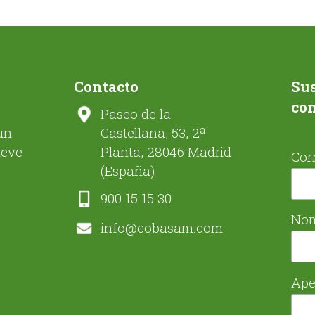
Contacto
Sus
co
Paseo de la
un
Castellana, 53, 2ª
ueve
Planta, 28046 Madrid
Cor
(España)
900 15 15 30
No
info@cobasam.com
Ape