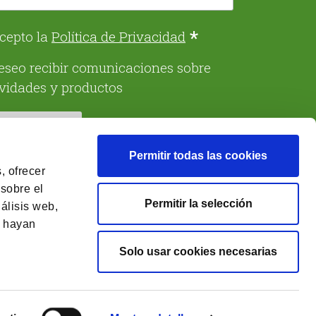
*
cepto la
Política de Privacidad
eseo recibir comunicaciones sobre
ividades y productos
Permitir todas las cookies
, ofrecer
 sobre el
Permitir la selección
álisis web,
e hayan
Solo usar cookies necesarias
ión
Aviso Legal
Política de cookies