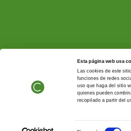
Esta página web usa c
Las cookies de este siti
funciones de redes socia
uso que haga del sitio w
quienes pueden combina
recopilado a partir del 
Política de Privacidad
Calidad en la
Selección