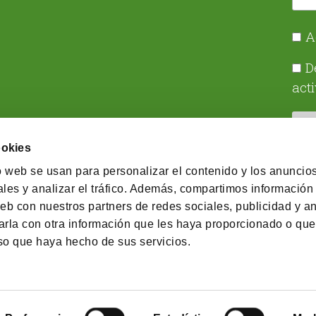
A
D
act
ookies
o web se usan para personalizar el contenido y los anuncios
les y analizar el tráfico. Además, compartimos información
eb con nuestros partners de redes sociales, publicidad y an
© 2026 Cobas Asset Management SGIIC SA
rla con otra información que les haya proporcionado o qu
uso que haya hecho de sus servicios.
 ejecución
Política retributiva
Política de implicac