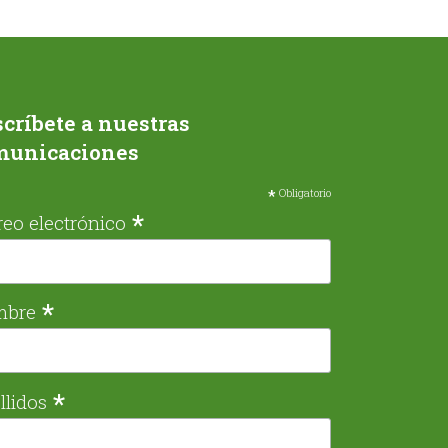
críbete a nuestras
municaciones
*
Obligatorio
*
reo electrónico
*
mbre
*
llidos