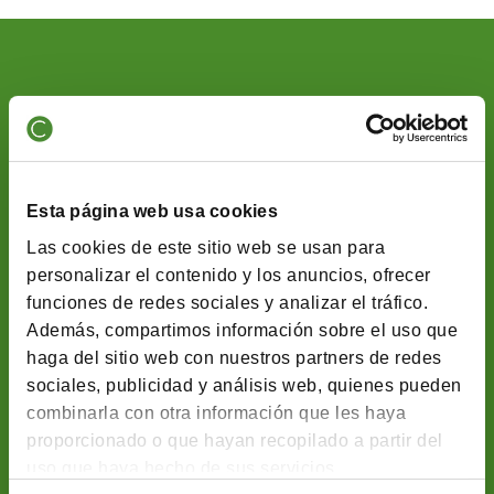
Sobre Cobas Asset Management SGIIC
Es parte de
Santa Comba Gestión SL,
un proyecto de
holding familiar que promueve la libertad de las
personas a partir del conocimiento.
Esta página web usa cookies
Para más información visite la web del grupo
Santa
Las cookies de este sitio web se usan para
Comba
www.santacombagestion.com
personalizar el contenido y los anuncios, ofrecer
funciones de redes sociales y analizar el tráfico.
Además, compartimos información sobre el uso que
haga del sitio web con nuestros partners de redes
sociales, publicidad y análisis web, quienes pueden
Contacto
combinarla con otra información que les haya
Paseo de la Castellana, 53, 2ª Planta, 28046
proporcionado o que hayan recopilado a partir del
Madrid (España)
uso que haya hecho de sus servicios.