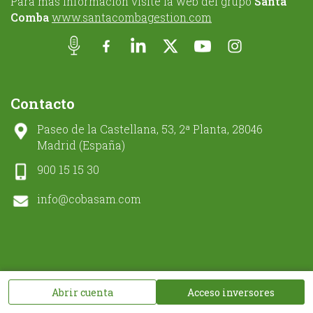
Para más información visite la web del grupo
Santa
Comba
www.santacombagestion.com
Contacto
Paseo de la Castellana, 53, 2ª Planta, 28046
Madrid (España)
900 15 15 30
info@cobasam.com
Suscríbete a nuestras comunicaciones
Abrir cuenta
Acceso inversores
*
Obligatorio