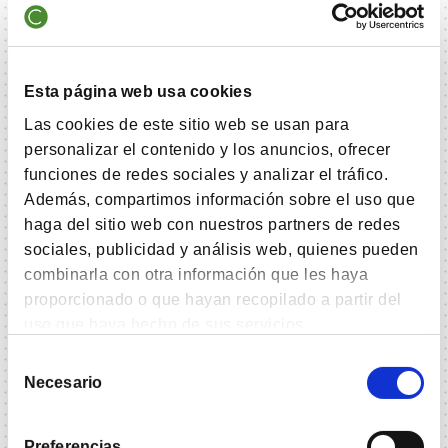
SGIIC SA
Domicilio
Paseo de la Castellana 53.
Segunda planta. 28046 Madrid.
España.
Esta página web usa cookies
Depositario
BNP Paribas SA
Las cookies de este sitio web se usan para
personalizar el contenido y los anuncios, ofrecer
Auditor
Deloitte Auditores SL
funciones de redes sociales y analizar el tráfico.
Código ISIN
ES0119184036
Además, compartimos información sobre el uso que
Nº registro del fondo en
5131
haga del sitio web con nuestros partners de redes
la CNMV
sociales, publicidad y análisis web, quienes pueden
combinarla con otra información que les haya
proporcionado o que hayan recopilado a partir del
Perfil fondo
uso que haya hecho de sus servicios.
Divisa
EUR
Selección
Tipo de fondo
Renta variable euro
Necesario
de
consentimiento
Forma jurídica
UCIT V
Estilo de inversión
Value
Preferencias