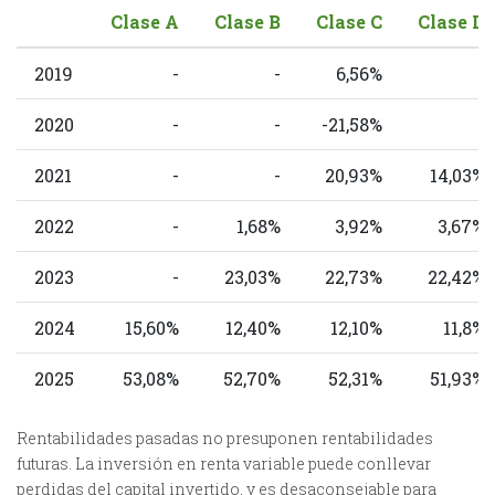
Clase A
Clase B
Clase C
Clase D
2019
-
-
6,56%
-
2020
-
-
-21,58%
-
2021
-
-
20,93%
14,03%
2022
-
1,68%
3,92%
3,67%
2023
-
23,03%
22,73%
22,42%
2024
15,60%
12,40%
12,10%
11,8%
2025
53,08%
52,70%
52,31%
51,93%
Rentabilidades pasadas no presuponen rentabilidades
futuras. La inversión en renta variable puede conllevar
perdidas del capital invertido, y es desaconsejable para