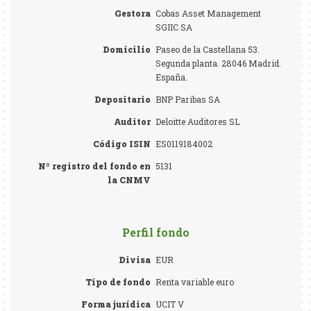
Gestora
Cobas Asset Management
SGIIC SA
Domicilio
Paseo de la Castellana 53.
Segunda planta. 28046 Madrid.
España.
Depositario
BNP Paribas SA
Auditor
Deloitte Auditores SL
Código ISIN
ES0119184002
Nº registro del fondo en
5131
la CNMV
Perfil fondo
Divisa
EUR
Tipo de fondo
Renta variable euro
Forma jurídica
UCIT V