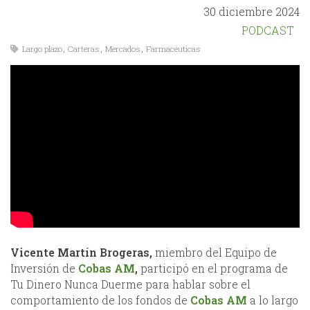
30 diciembre 2024
PODCAST
Largo plazo
,
Carteras
,
Mercados
,
Farmacéuticas
Vicente Martín Brogeras,
miembro del Equipo de
Inversión de
Cobas AM
,
participó en el programa de
Tu Dinero Nunca Duerme para hablar sobre el
comportamiento de los fondos de
Cobas AM
a lo largo