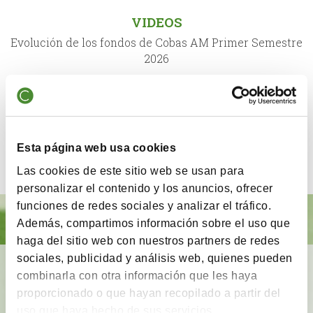
VIDEOS
Evolución de los fondos de Cobas AM Primer Semestre
2026
PODCAST
Evolución de los fondos Cobas AM Primer Semestre
Esta página web usa cookies
2026
Las cookies de este sitio web se usan para
personalizar el contenido y los anuncios, ofrecer
funciones de redes sociales y analizar el tráfico.
Además, compartimos información sobre el uso que
haga del sitio web con nuestros partners de redes
sociales, publicidad y análisis web, quienes pueden
BrainVestor: Psicología financiera
combinarla con otra información que les haya
proporcionado o que hayan recopilado a partir del
App gratuita
que tiene como finalidad
acompañar
uso que haya hecho de sus servicios.