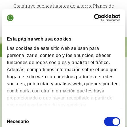
Construye buenos hábitos de ahorro: Planes de
Pensiones, herramienta de ahorro y optimización
fiscal
Esta página web usa cookies
Las cookies de este sitio web se usan para
personalizar el contenido y los anuncios, ofrecer
funciones de redes sociales y analizar el tráfico.
BrainVestor: Psicología financiera
Además, compartimos información sobre el uso que
haga del sitio web con nuestros partners de redes
App gratuita
que tiene como finalidad
acompañar
sociales, publicidad y análisis web, quienes pueden
a los inversores
en sus distintas etapas de
combinarla con otra información que les haya
inversión y proporcionarles herramientas y
proporcionado o que hayan recopilado a partir del
técnicas del campo de la
psicología financiera
.
uso que haya hecho de sus servicios.
Ver vídeo
Selección
Necesario
de