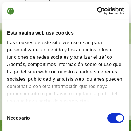
value investing
Esta página web usa cookies
Las cookies de este sitio web se usan para
personalizar el contenido y los anuncios, ofrecer
BrainVestor: Psicología financiera
funciones de redes sociales y analizar el tráfico.
Además, compartimos información sobre el uso que
App gratuita
que tiene como finalidad
acompañar
haga del sitio web con nuestros partners de redes
a los inversores
en sus distintas etapas de
sociales, publicidad y análisis web, quienes pueden
inversión y proporcionarles herramientas y
combinarla con otra información que les haya
técnicas del campo de la
psicología financiera
.
proporcionado o que hayan recopilado a partir del
uso que haya hecho de sus servicios.
Ver vídeo
Selección
Necesario
de
consentimiento