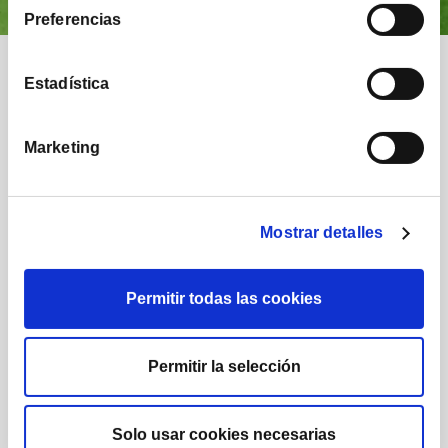
Preferencias
Nuestra comunidad
Estadística
Marketing
Mostrar detalles
1.224
1.732
Permitir todas las cookies
Posts
Seguidores
Permitir la selección
Solo usar cookies necesarias