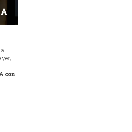
la
yer,
 A con