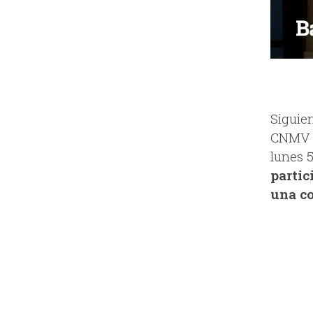
Siguie
CNMV 
lunes 
partic
una co