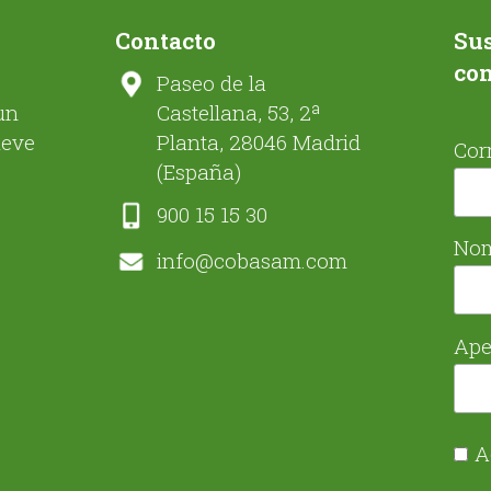
Contacto
Sus
co
Paseo de la
un
Castellana, 53, 2ª
ueve
Planta, 28046 Madrid
Cor
(España)
900 15 15 30
No
info@cobasam.com
Ape
A