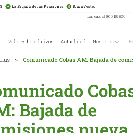
US
La Brújula de las Pensiones
BrainVestor
Llámenos al 900 151 530
Valores liquidativos
Actualidad
Nosotros
P
cias
>
Comunicado Cobas AM: Bajada de comi
omunicado Coba
: Bajada de
omisiones nueva