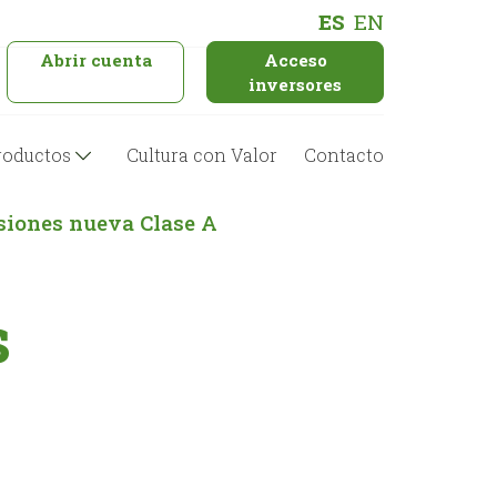
ES
EN
Abrir cuenta
Acceso
inversores
roductos
Cultura con Valor
Contacto
siones nueva Clase A
s