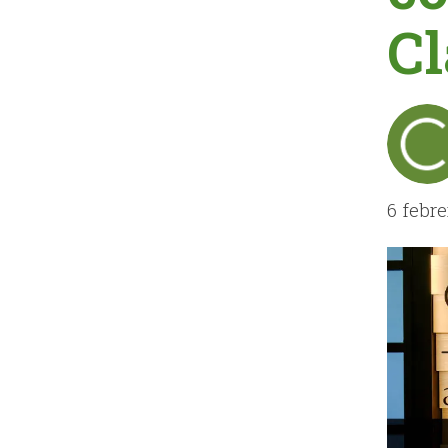
Cl
6 febr