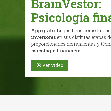
BrainVestor:
Psicología fin
App gratuita
que tiene como finali
inversores
en sus distintas etapas d
proporcionarles herramientas y técn
psicología financiera
.
Ver vídeo