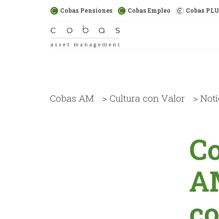
Cobas Pensiones
Cobas Empleo
Cobas PL
Cobas AM
>
Cultura con Valor
>
Noti
C
AM
c