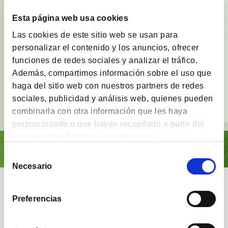
BrainVestor: Psicología financiera
Esta página web usa cookies
Las cookies de este sitio web se usan para
App gratuita
que tiene como finalidad
acompañar
personalizar el contenido y los anuncios, ofrecer
a los inversores
en sus distintas etapas de
funciones de redes sociales y analizar el tráfico.
inversión y proporcionarles herramientas y
técnicas del campo de la
psicología financiera
.
Además, compartimos información sobre el uso que
haga del sitio web con nuestros partners de redes
sociales, publicidad y análisis web, quienes pueden
Ver vídeo
combinarla con otra información que les haya
proporcionado o que hayan recopilado a partir del
uso que haya hecho de sus servicios.
Selección
Necesario
de
consentimiento
Nuestra comunidad
Preferencias