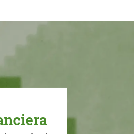
de su primer ETP junto 
Altarius ETI
anciera