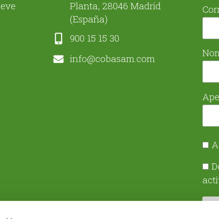
ueve
Planta, 28046 Madrid
Cor
(España)
900 15 15 30
No
info@cobasam.com
Ape
A
D
act