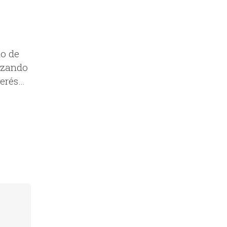
mo de
dizando
terés…