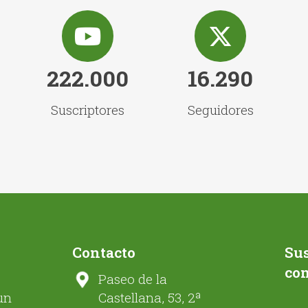
222.000
16.290
Suscriptores
Seguidores
Contacto
Sus
co
Paseo de la
un
Castellana, 53, 2ª