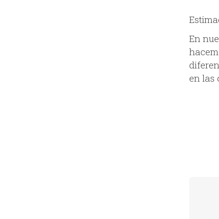
Estima
En nue
hacemo
difere
en las 