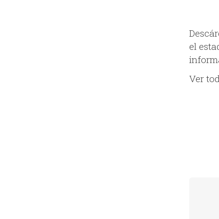
Descár
el est
informa
Ver to