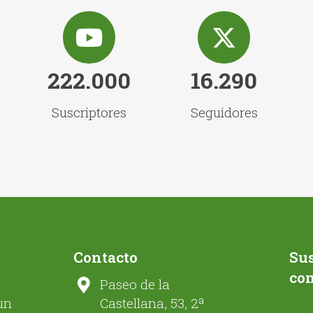
222.000
16.290
Suscriptores
Seguidores
Contacto
Sus
co
Paseo de la
un
Castellana, 53, 2ª