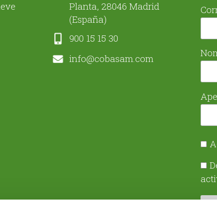
ueve
Planta, 28046 Madrid
Cor
(España)
900 15 15 30
No
info@cobasam.com
Ape
A
D
act