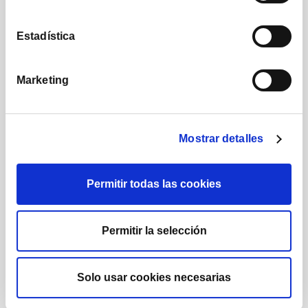
Nuestra comunidad
Estadística
Marketing
1.224
1.732
Mostrar detalles
Posts
Seguidores
Permitir todas las cookies
Permitir la selección
222.000
16.290
Solo usar cookies necesarias
Suscriptores
Seguidores