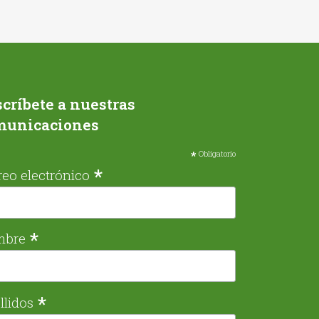
críbete a nuestras
municaciones
*
Obligatorio
*
reo electrónico
*
mbre
*
llidos