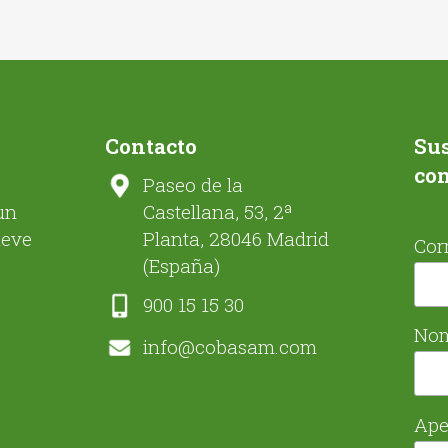
Contacto
Sus
co
Paseo de la
un
Castellana, 53, 2ª
ueve
Planta, 28046 Madrid
Cor
(España)
900 15 15 30
No
info@cobasam.com
Ape