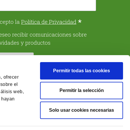
*
cepto la
Política de Privacidad
eseo recibir comunicaciones sobre
ividades y productos
Permitir todas las cookies
, ofrecer
 sobre el
Permitir la selección
álisis web,
e hayan
Solo usar cookies necesarias