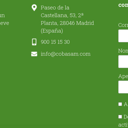
co
Paseo de la
un
Castellana, 53, 2ª
ueve
Planta, 28046 Madrid
Cor
(España)
900 15 15 30
No
info@cobasam.com
Ape
A
D
act