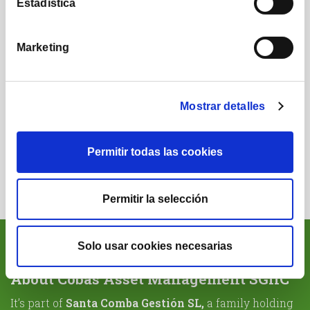
222,000
16,290
Estadística
Subscribers
Followers
Marketing
Mostrar detalles
24,995
19,225
Permitir todas las cookies
Followers
Followers
Permitir la selección
Solo usar cookies necesarias
About Cobas Asset Management SGIIC
It’s part of
Santa Comba Gestión SL,
a family holding