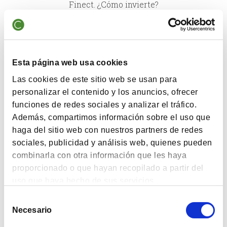
Finect. ¿Cómo invierte?
BLOG
¿Y si el inversor más sesgado fueras tú?
Esta página web usa cookies
Las cookies de este sitio web se usan para
personalizar el contenido y los anuncios, ofrecer
VIDEOS
funciones de redes sociales y analizar el tráfico.
21º Taller BrainVestor: Arquitectura del ahorro
Además, compartimos información sobre el uso que
haga del sitio web con nuestros partners de redes
sociales, publicidad y análisis web, quienes pueden
NOTICIAS
combinarla con otra información que les haya
Convocatoria Junta General Accionistas Cobas
proporcionado o que hayan recopilado a partir del
Value SICAV – 2026
uso que haya hecho de sus servicios.
Selección
Necesario
de
1
2
3
4
86
…
consentimiento