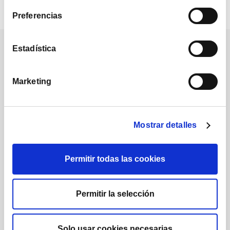
Preferencias
Nuestra comunidad
Estadística
Marketing
Mostrar detalles
1.224
1.732
Permitir todas las cookies
Posts
Seguidores
Permitir la selección
Solo usar cookies necesarias