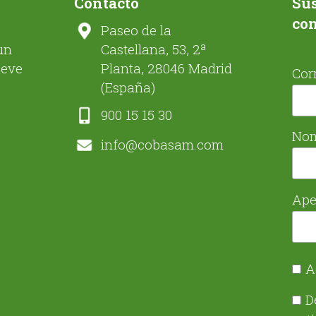
Contacto
Sus
co
Paseo de la
un
Castellana, 53, 2ª
ueve
Planta, 28046 Madrid
Cor
(España)
900 15 15 30
No
info@cobasam.com
Ape
A
D