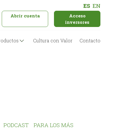
ES
EN
Abrir cuenta
Acceso
inversores
roductos
Cultura con Valor
Contacto
PODCAST
PARA LOS MÁS