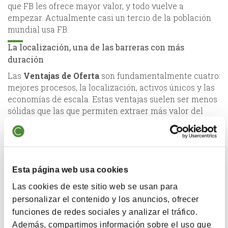
que FB les ofrece mayor valor, y todo vuelve a
empezar. Actualmente casi un tercio de la población
mundial usa FB.
La localización, una de las barreras con más
duración
Las
Ventajas de Oferta
son fundamentalmente cuatro:
mejores procesos, la localización, activos únicos y las
economías de escala. Estas ventajas suelen ser menos
sólidas que las que permiten extraer más valor del
cliente y pueden erosionarse muy rápido. Las ventajas
en costes son más importantes en industrias/sectores
donde el precio constituye una parte muy importante
del criterio de compra del cliente, como por ejemplo
en las industrias “commodity” (es decir, donde el único
Esta página web usa cookies
factor que diferencia tu producto del de la
Las cookies de este sitio web se usan para
competencia es el precio).
personalizar el contenido y los anuncios, ofrecer
Un mejor proceso que la competencia supone una
funciones de redes sociales y analizar el tráfico.
ventaja que en principio se puede replicar, pero puede
Además, compartimos información sobre el uso que