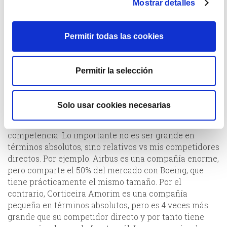
tipo “commodity”. Los principales ejemplos los
Mostrar detalles
encontramos en negocios de recursos naturales:
petróleo y minería. Si se tiene acceso a un yacimiento
cuyas cualidades naturales permiten extraer la
Permitir todas las cookies
materia a un coste medio muy por debajo que la
competencia, estamos ante una barrera importante.
Por ejemplo, el petróleo de Arabia Saudí, que se puede
Permitir la selección
extraer a un coste total de 10–15 dólares el barril, es
una ventaja irreplicable.
Solo usar cookies necesarias
Las economías de escala consisten en tener un
tamaño considerablemente más grande que el de mi
competencia. Lo importante no es ser grande en
términos absolutos, sino relativos vs mis competidores
directos. Por ejemplo. Airbus es una compañía enorme,
pero comparte el 50% del mercado con Boeing, que
tiene prácticamente el mismo tamaño. Por el
contrario, Corticeira Amorim es una compañía
pequeña en términos absolutos, pero es 4 veces más
grande que su competidor directo y por tanto tiene