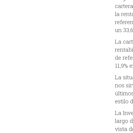
carter
la rent
refere
un 33,6
La car
rentabi
de ref
11,9% 
La sit
nos sir
último
estilo 
La Inv
largo d
vista d