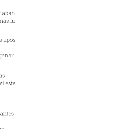
staban
más la
s tipos
 ganar
as
si este
 antes
ue