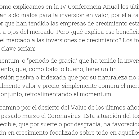
como explicamos en la IV Conferencia Anual los últ
n sido malos para la inversión en valor, por el atra
or que han tendido las empresas de crecimiento est
 a ojos del mercado. Pero ¿qué explica ese benefici
del mercado a las inversiones de crecimiento? Los tr
clave serían:
entum, o “periodo de gracia” que ha tenido la inver
ento, que, como todo lo bueno, tiene un fin.
ersión pasiva o indexada que por su naturaleza no 
almente valor y precio, simplemente compra el me
conjunto, retroalimentando el momentum.
camino por el desierto del Value de los últimos años
l pasado marzo el Coronavirus. Esta situación del t
cible, que por suerte o por desgracia, ha favorecid
ión en crecimiento focalizado sobre todo en aquello