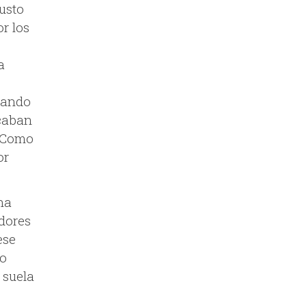
justo
or los
a
cuando
acaban
. Como
or
na
dores
ese
go
 suela