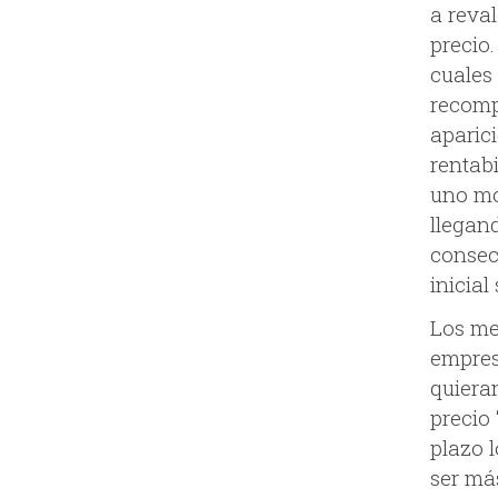
a reval
precio.
cuales
recomp
aparic
rentab
uno mo
llegan
consec
inicial
Los me
empres
quiera
precio 
plazo 
ser más