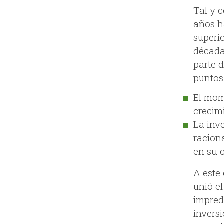
Tal y 
años ha
superi
década
parte 
puntos 
El mom
crecimi
La inv
racion
en su 
A este 
unió e
imprede
invers