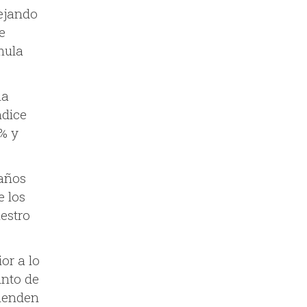
dejando
e
mula
na
ndice
3% y
 años
e los
estro
or a lo
unto de
tienden