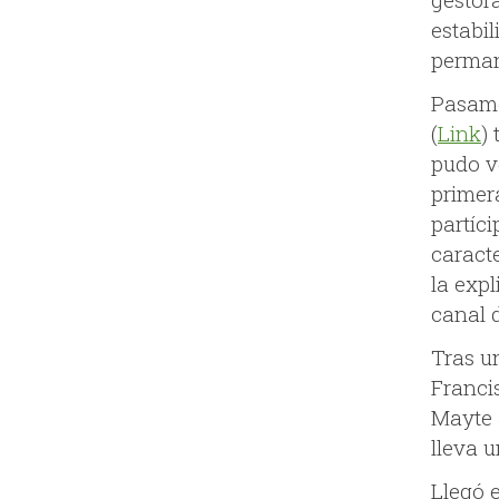
estabil
perman
Pasamo
(
Link
)
pudo ve
primer
partíc
caract
la exp
canal 
Tras u
Franci
Mayte 
lleva 
Llegó e