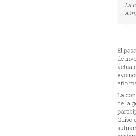
La 
aún,
El pas
de Inv
actuali
evoluc
año ma
La con
de la g
partíc
Quiso 
sufría
gestor