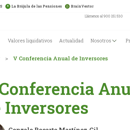
US
La Brújula de las Pensiones
BrainVestor
Llámenos al 900 151 530
Valores liquidativos
Actualidad
Nosotros
P
g
>
V Conferencia Anual de Inversores
Conferencia Anu
 Inversores
Gonzalo Recarte Martínez-Gil