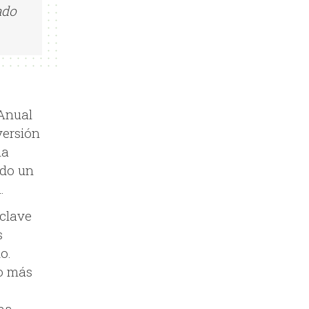
ado
 Anual
versión
la
ado un
.
 clave
s
o.
o más
na