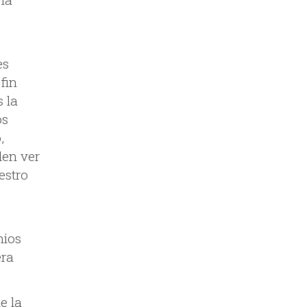
es
fin
s la
os
,
den ver
estro
mios
era
e la