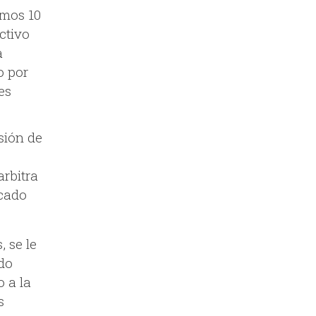
imos 10
ctivo
a
o por
es
sión de
arbitra
rcado
, se le
odo
o a la
s