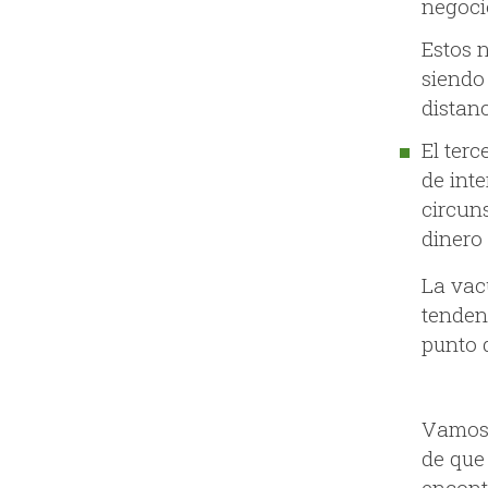
negocio
Estos 
siendo
distanc
El terc
de inte
circun
dinero
La vac
tendenc
punto 
Vamos 
de que
encont