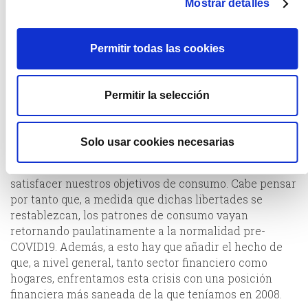
ya hemos visto algún atisbo en Asia, tal y como
Mostrar detalles
mostramos en nuestra
Newsletter del mes de mayo
.
En cierta medida, este razonamiento se apoya en las
Permitir todas las cookies
causas de la crisis. A diferencia de lo sucedido en la
Gran Crisis Financiera de 2008, en la que el problema
nació en el excesivo apalancamiento al que se llegó en
Permitir la selección
el sector financiero, uno de los pilares de todo sistema
económico libre,
esta crisis que enfrentamos ahora
ha nacido a causa de un factor exógeno
a la
Solo usar cookies necesarias
economía, como es una pandemia, que nos ha privado
de la libertad de movimientos necesaria para
satisfacer nuestros objetivos de consumo. Cabe pensar
por tanto que, a medida que dichas libertades se
restablezcan, los patrones de consumo vayan
retornando paulatinamente a la normalidad pre-
COVID19. Además, a esto hay que añadir el hecho de
que, a nivel general, tanto sector financiero como
hogares, enfrentamos esta crisis con una posición
financiera más saneada de la que teníamos en 2008.