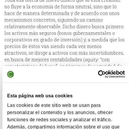
no fluye a la economía de forma neutral, sino que lo
hace de manera determinada y de acuerdo con unos
mecanismos concretos, siguiendo un camino
relativamente observable. Dicho dinero busca primero
los activos más seguros (bonos gubernamentales o
corporativos en grado de inversión) y, a medida que los
precios de éstos van siendo cada vez menos
atractivos, se dirige a activos con más incertidumbres,
en busca de mejores rentabilidades (
equity
“con
características de bono”, en términos de seguridad de
flujos y cupones/dividendos, como pueden ser las
utilities
, farmacéuticas o ciertas compañías
tecnológicas que aparentemente “aseguran” un
crecimiento de sus flujos grande y estable en el futuro,
Esta página web usa cookies
aunque en lugar de repartir dividendo aspiren a
reinvertirlo en su propio negocio a mejores tasas de
Las cookies de este sitio web se usan para
retorno). De nuevo, a medida que estos activos tienden
personalizar el contenido y los anuncios, ofrecer
a encarecerse (y por ejemplo su
yield
en términos de
funciones de redes sociales y analizar el tráfico.
dividendo se reduce), el inversor volverá a buscar
Además, compartimos información sobre el uso que