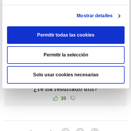
En definitiva, cada inversor debe decidir primero con
qué gestora invertir, y a partir de ahí, en función de su
nacionalidad, residencia fiscal, la divisa en la que
Mostrar detalles
quiera invertir o dónde tenga su dinero, debe optar por
un fondo en su versión española o internacional. Un
Permitir todas las cookies
fondo no es mejor o peor que el otro, sino que tienen
matices diferentes. Por tanto, el inversor deberá tomar
una decisión en función de este análisis personal y
Permitir la selección
diferente, de acuerdo con sus circunstancias.
Solo usar cookies necesarias
¿Te ha resultado útil?
|
30