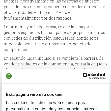
además, negativamente en las gestoras de nuestro
país a la hora de comercializar sus fondos a través de
otras entidades en España. Y esto es
fundamentalmente por dos razones.
La primera, y más poderosa, es que las mayores
gestoras españolas forman parte de grupos bancarios
con redes de distribución (sucursales) donde sería
imposible pensar que ofrezcan un producto de la
competencia.
En segundo lugar, incluso si se venciera la barrera de
vender productos de la competencia, entraría en juego
el hecho de que la comercialización de un fondo
español implica necesariamente trasladar a la gestora
los datos fundamentales de los partícipes.
Pese a que es el administrador del fondo el que
Esta página web usa cookies
recibiría estos datos y estaría sujeto a la más estricta
confidencialidad y no uso de los datos, en general el
Las cookies de este sitio web se usan para
miedo a trasladar datos de clientes suele bloquear
personalizar el contenido y los anuncios, ofrecer