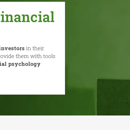
Financial
investors
in their
rovide them with tools
ial psychology
.