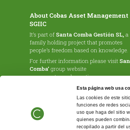
About Cobas Asset Management
SGIIC
It’s part of
Santa Comba Gestión SL,
a
family holding project that promotes
people’s freedom based on knowledge.
For further information please visit
San
Comba’
group website
www.santacombagestion.com
Esta página web usa c
Las cookies de este siti
funciones de redes socia
uso que haga del sitio w
quienes pueden combina
recopilado a partir del 