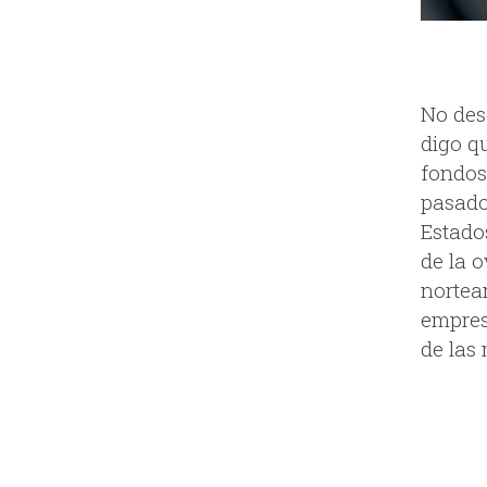
No des
digo q
fondos
pasado
Estado
de la 
nortea
empres
de las