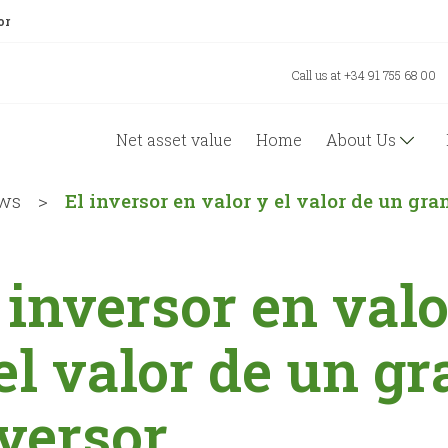
or
Call us at +34 91 755 68 00
Net asset value
Home
About Us
ws
>
El inversor en valor y el valor de un gra
 inversor en valo
el valor de un gr
versor