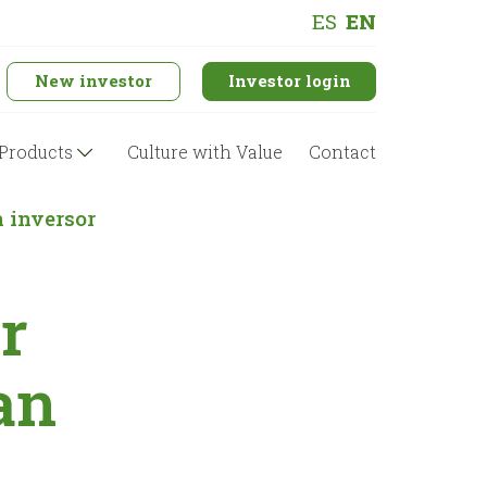
ES
EN
New investor
Investor login
Products
Culture with Value
Contact
n inversor
r
an