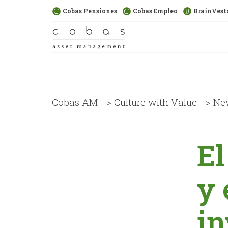
Cobas Pensiones
Cobas Empleo
BrainVest
Cobas AM
>
Culture with Value
>
Ne
El
y 
in