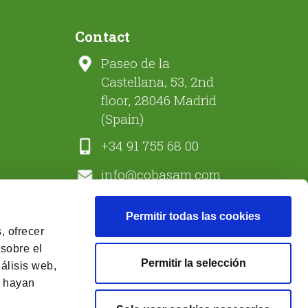
Contact
Paseo de la
Castellana, 53, 2nd
floor, 28046 Madrid
(Spain)
+34 91 755 68 00
info@cobasam.com
Permitir todas las cookies
, ofrecer
 sobre el
Permitir la selección
álisis web,
e hayan