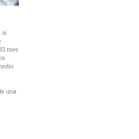
 si
e
 El mes
os
medio
de una