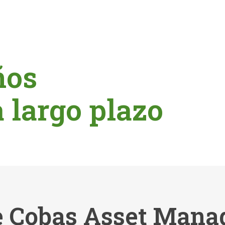
ños
a largo plazo
 Cobas Asset Man