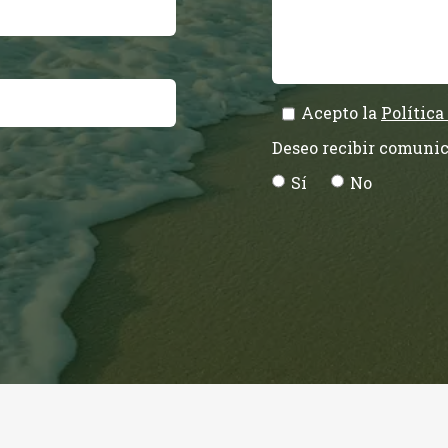
Acepto la
Política
Deseo recibir comunic
Sí
No