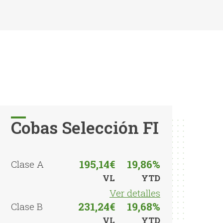
Cobas Selección FI
195,14€
19,86%
Clase A
VL
YTD
Ver detalles
231,24€
19,68%
Clase B
VL
YTD