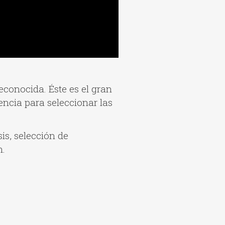
conocida. Éste es el gran
encia para seleccionar las
isis, selección de
n.