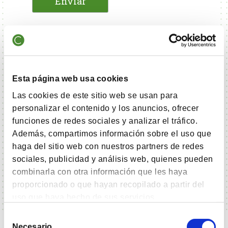
En
Cobas Asset Management
trataremos sus datos personales con el fin
de atender su consulta y ponernos en
contacto con usted. Puede ejercer sus
derechos de acceso, rectificación,
Esta página web usa cookies
supresión, oposición, limitación del
Las cookies de este sitio web se usan para
tratamiento y portabilidad
personalizar el contenido y los anuncios, ofrecer
escribiéndonos a
funciones de redes sociales y analizar el tráfico.
protecciondedatos@cobasam.com
Además, compartimos información sobre el uso que
Más información en la
Política de
haga del sitio web con nuestros partners de redes
Privacidad
.
sociales, publicidad y análisis web, quienes pueden
combinarla con otra información que les haya
proporcionado o que hayan recopilado a partir del
uso que haya hecho de sus servicios.
Selección
Necesario