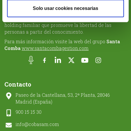
Sobre Cobas Asset Management SGIIC
Solo usar cookies necesarias
Es parte de
Santa Comba Gestión SL,
un proyecto de
holding familiar que promueve la libertad de las
personas a partir del conocimiento.
Para más información visite la web del grupo
Santa
Comba
www.santacombagestion.com
Contacto
Paseo de la Castellana, 53, 2ª Planta, 28046
Madrid (España)
900 15 15 30
info@cobasam.com