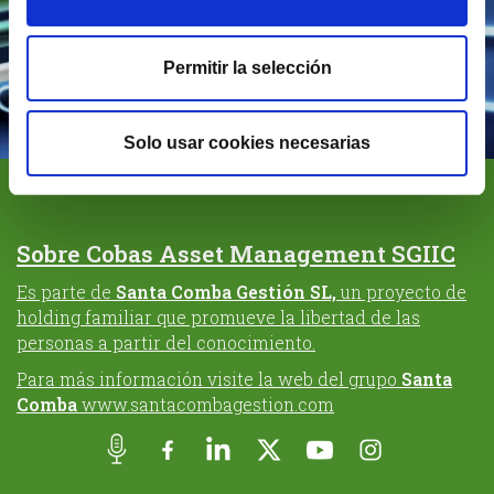
tecnología siendo ‘value’?
Descubra la visión de
Cobas AM
.
Permitir la selección
Solo usar cookies necesarias
Sobre Cobas Asset Management SGIIC
Es parte de
Santa Comba Gestión SL,
un proyecto de
holding familiar que promueve la libertad de las
personas a partir del conocimiento.
Para más información visite la web del grupo
Santa
Comba
www.santacombagestion.com